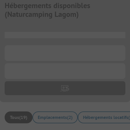
Hébergements disponibles
(
Naturcamping Lagom
)
...
...
...
Tous
(
19
)
Emplacements
(
2
)
Hébergements locatifs
(