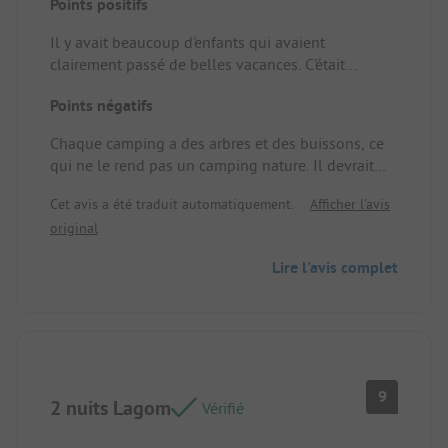
Points positifs
Il y avait beaucoup d'enfants qui avaient
clairement passé de belles vacances. C'était
plaisant à voir.
Points négatifs
Emplacement/Logement: Emplacement spacieux.
Chaque camping a des arbres et des buissons, ce
qui ne le rend pas un camping nature. Il devrait
vraiment y avoir du calme et de l'intimité ici, mais
Cet avis a été traduit automatiquement.
Afficher l'avis
cela faisait largement défaut.
original
Les installations sanitaires sont trop limitées pour
Lire l'avis complet
le nombre de clients.
Emplacement/Logement: Pas d'herbe, tout est
poussiéreux, partout. De plus le chemin juste à
côté de notre emplacement que tout le monde
devait emprunter.
9
2 nuits Lagom
Vérifié