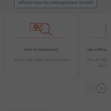
Afficher tous les hébergements locatifs
Clair et transparent
Les chiffres 
Aucun frais caché, tout est inclus
Plus de 500.0
des 12 