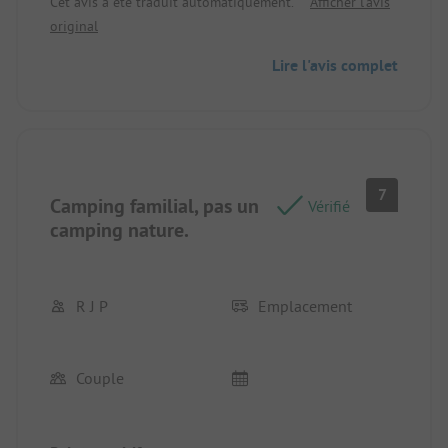
Cet avis a été traduit automatiquement.
Afficher l'avis
camping, bonne surface.
original
Lire l'avis complet
7
Camping familial, pas un
Vérifié
camping nature.
R J P
Emplacement
Couple