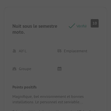
10
Nuit sous le semestre
Vérifié
moto.
Alf L
Emplacement
Groupe
Points positifs
Magnifique, bel environnement et bonnes
installations. Le personnel est serviable.
Emplacement/location : Très belle nature, grand