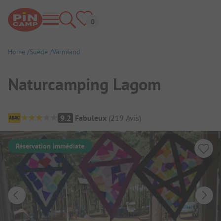
Home
Suède
Värmland
Naturcamping Lagom
Aperçu du camping
9.2
Fabuleux
(
219
Avis
)
Réservation immédiate