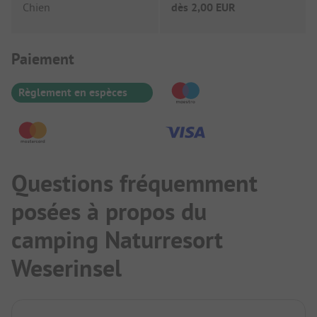
Chien
dès
2,00 EUR
Informations de paiement
Paiement
Règlement en espèces
Questions fréquemment
posées à propos du
camping Naturresort
Weserinsel