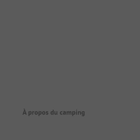
Présentation du camping
À propos du camping