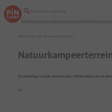
Destination, camping
Destinations
Les meilleurs campings
Thématiques
App
Home
Pays-Bas
Province d'Utrecht
Natuurkampeerterrei
Aperçu du camping
Ce camping n'a pas encore reçu d'évaluation de la par