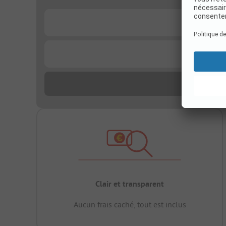
...
...
Clair et transparent
Aucun frais caché, tout est inclus