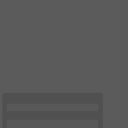
...
...