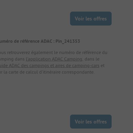
Voir les offres
uméro de référence ADAC : Pin_241353
ous retrouverez également le numéro de référence du
amping dans
l'application ADAC Camping
, dans le
uide ADAC des campings et aires de camping-cars
et
r la carte de calcul d'itinéraire correspondante.
Voir les offres