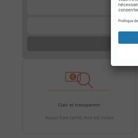
...
...
Clair et transparent
Aucun frais caché, tout est inclus