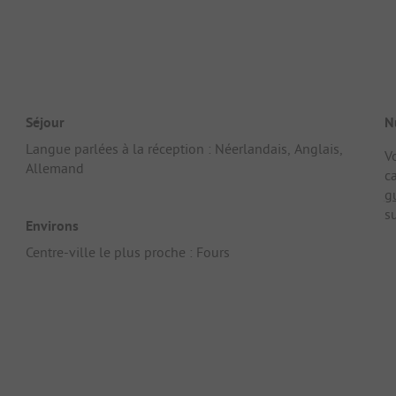
Séjour
N
Langue parlées à la réception : Néerlandais, Anglais,
V
Allemand
c
g
su
Environs
Centre-ville le plus proche : Fours