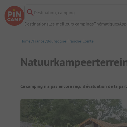
Destination, camping
Destinations
Les meilleurs campings
Thématiques
App
Home
France
Bourgogne-Franche-Comté
Natuurkampeerterrein
Aperçu du camping
Ce camping n'a pas encore reçu d'évaluation de la par