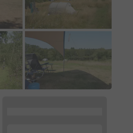
...
...