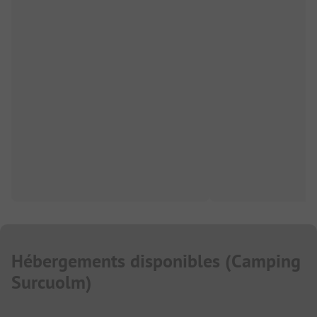
Hébergements disponibles
(
Camping
Surcuolm
)