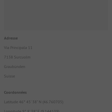
Adresse
Via Principala 11
7138 Surcuolm
Graubünden
Suisse
Coordonnées
Latitude 46° 45' 38" N (46.760705)
Longitude 9° 8' 38" E (9.144109)