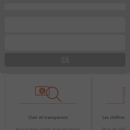
...
...
...
Clair et transparent
Les chiffres 
Aucun frais caché, tout est inclus
Plus de 500.0