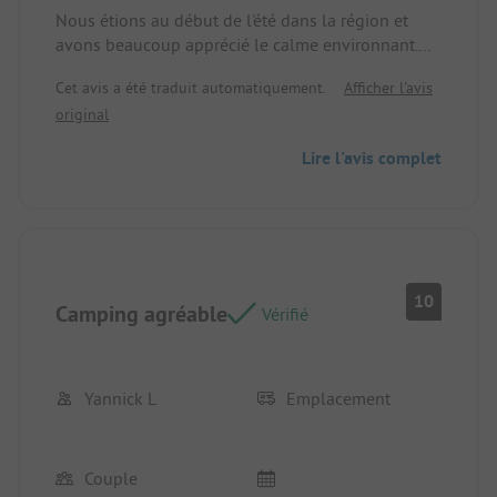
Nous étions au début de l'été dans la région et
avons beaucoup apprécié le calme environnant.
Emplacement/Location : Les emplacements
Cet avis a été traduit automatiquement.
Afficher l'avis
entourés d'oliviers étaient magnifiques.
original
Lire l'avis complet
10
Camping agréable
Vérifié
Yannick L
Emplacement
Couple