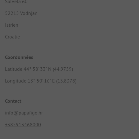
Salvela 60
52215 Vodnjan
Istrien
Croatie
Coordonnées
Latitude 44° 58' 33" N (44.9759)
Longitude 13° 50' 16" E (13.8378)
Contact
info@papafigo.hr
+385913468000