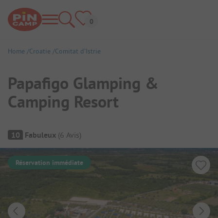
Home
Croatie
Comitat d’Istrie
Papafigo Glamping &
Camping Resort
Aperçu du camping
10
Fabuleux
(
6
Avis
)
Réservation immédiate