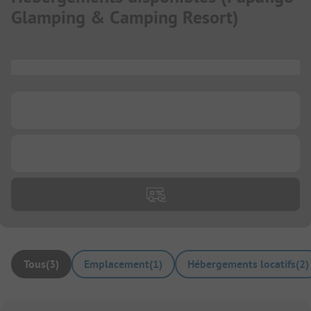
Glamping & Camping Resort
)
...
...
...
Tous
(
3
)
Emplacement
(
1
)
Hébergements locatifs
(
2
)