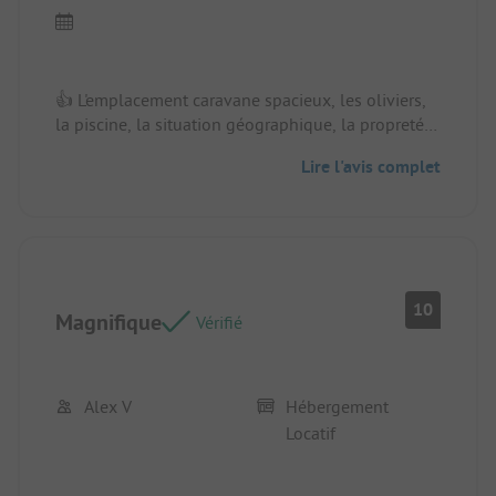
👍 L'emplacement caravane spacieux, les oliviers,
la piscine, la situation géographique, la propreté
et la qualité des sanitaires, les restaurant excellent
Lire l'avis complet
rapport qualité/prix.
Emplacement/Hébergement locatif: L'emplacement
spacieux à l'ombre des oliviers
10
Magnifique
Vérifié
Alex V
Hébergement
Locatif