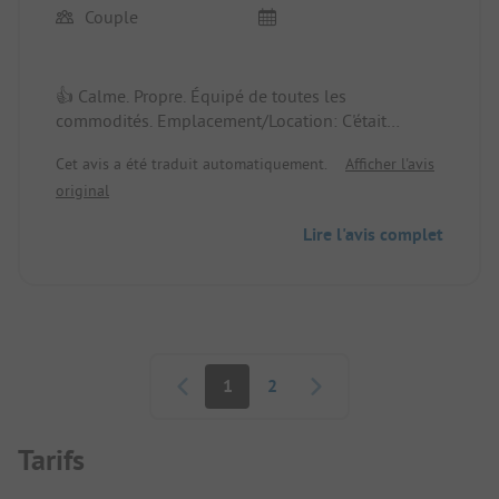
Couple
👍 Calme. Propre. Équipé de toutes les
commodités. Emplacement/Location: C'était
formidable.
Cet avis a été traduit automatiquement.
Afficher l'avis
original
👎 Barrière élevée pour aller manger ou boire au
restaurant, sans parler d'aller chercher quelque
Lire l'avis complet
chose pour la piscine.
Pagination
1
2
Tarifs