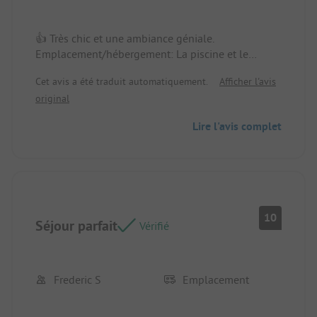
👍 Très chic et une ambiance géniale.
Emplacement/hébergement: La piscine et le
restaurant sont super.
Cet avis a été traduit automatiquement.
Afficher l'avis
original
Lire l'avis complet
10
Séjour parfait
Vérifié
Frederic S
Emplacement