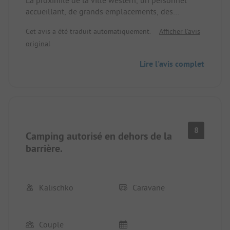
accueillant, de grands emplacements, des
animaux de compagnie acceptés, et des sanitaires
Cet avis a été traduit automatiquement.
Afficher l'avis
propres.
original
Lire l'avis complet
8
Camping autorisé en dehors de la
barrière.
Kalischko
Caravane
Couple