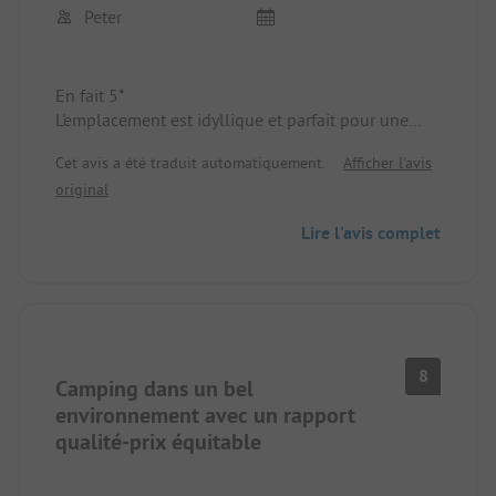
Peter
En fait 5*
L'emplacement est idyllique et parfait pour une
visite à Pullman City.
Cet avis a été traduit automatiquement.
Afficher l'avis
Les emplacements ne sont pas énormes mais
original
suffisamment grands et en bon état.
Les prix sont vraiment justes et le personnel est
Lire l'avis complet
serviable et amical. Nous revenons avec plaisir.
Mais : Malheureusement, un point de deduction
pour les installations sanitaires inférieures (bien
que nouvelles) qui, peut-être aussi à cause de la
forte occupation des places, étaient en difficulté
8
Camping dans un bel
environnement avec un rapport
qualité-prix équitable