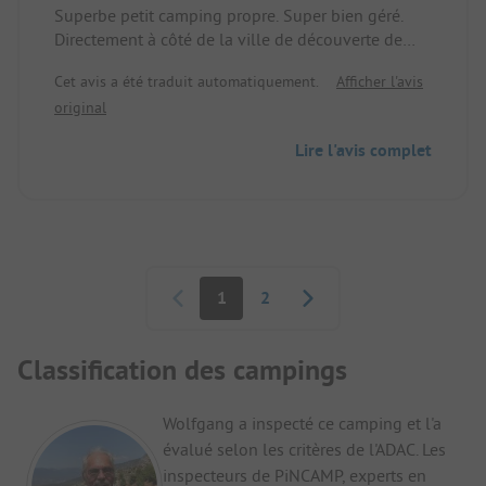
Superbe petit camping propre. Super bien géré.
Directement à côté de la ville de découverte de
l'Ouest. On peut y entrer le soir sans payer l'entrée
Cet avis a été traduit automatiquement.
Afficher l'avis
pour aller au restaurant. Petite aire de jeux
original
disponible. Nous étions super contents pour une
nuit.
Lire l'avis complet
Pagination
1
2
Classification des campings
Wolfgang a inspecté ce camping et l'a
évalué selon les critères de l'ADAC. Les
inspecteurs de PiNCAMP, experts en