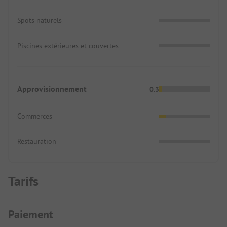
Spots naturels
Piscines extérieures et couvertes
Approvisionnement
0.3
Commerces
Restauration
Tarifs
Informations de paiement
Paiement