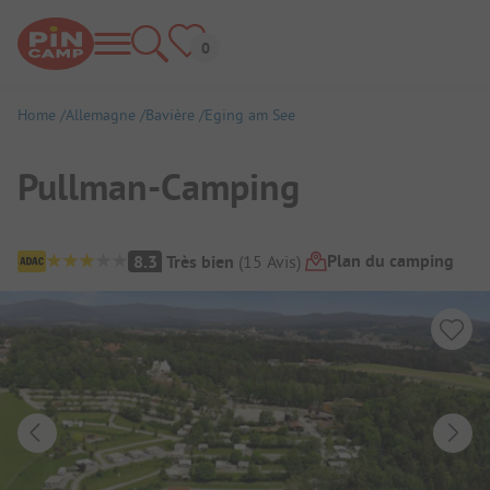
Home
Allemagne
Bavière
Eging am See
Pullman-Camping
Aperçu du camping
Plan du camping
8.3
Très bien
(
15
Avis
)