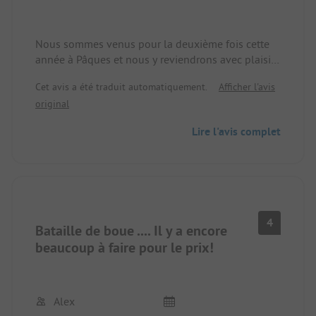
Nous sommes venus pour la deuxième fois cette
année à Pâques et nous y reviendrons avec plaisir.
Des gérants sympathiques, de beaux
Cet avis a été traduit automatiquement.
Afficher l'avis
emplacements et des installations sanitaires
original
propres.
Lire l'avis complet
4
Bataille de boue .... Il y a encore
beaucoup à faire pour le prix!
Alex