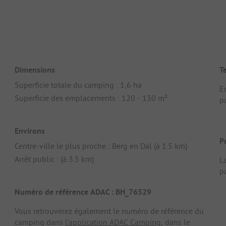
Dimensions
T
Superficie totale du camping : 1,6 ha
E
Superficie des emplacements : 120 - 130 m²
pa
Environs
P
Centre-ville le plus proche : Berg en Dal (à 1.5 km)
Arrêt public : (à 3.5 km)
L
pa
Numéro de référence ADAC : BH_76529
Vous retrouverez également le numéro de référence du
camping dans
l'application ADAC Camping
, dans le