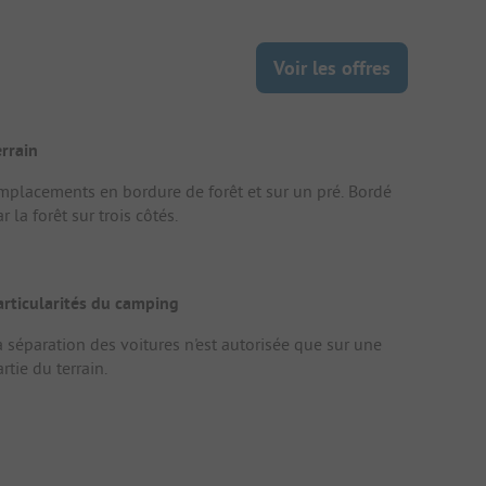
Voir les offres
errain
mplacements en bordure de forêt et sur un pré. Bordé
r la forêt sur trois côtés.
articularités du camping
a séparation des voitures n'est autorisée que sur une
rtie du terrain.