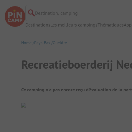
Destination, camping
Destinations
Les meilleurs campings
Thématiques
App
Home
Pays-Bas
Gueldre
Recreatieboerderij Ne
Aperçu du camping
Ce camping n'a pas encore reçu d'évaluation de la par