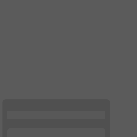
...
...