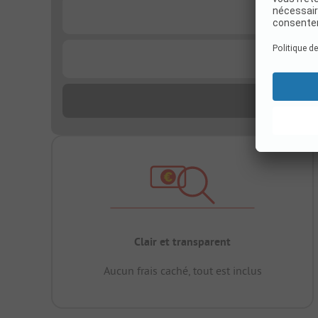
...
...
Clair et transparent
Aucun frais caché, tout est inclus