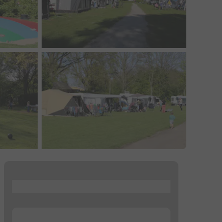
...
...