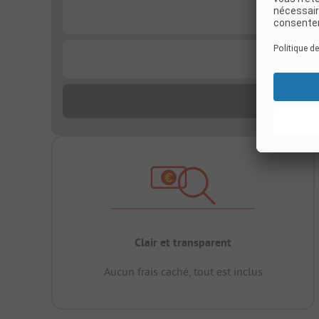
...
...
Clair et transparent
Aucun frais caché, tout est inclus