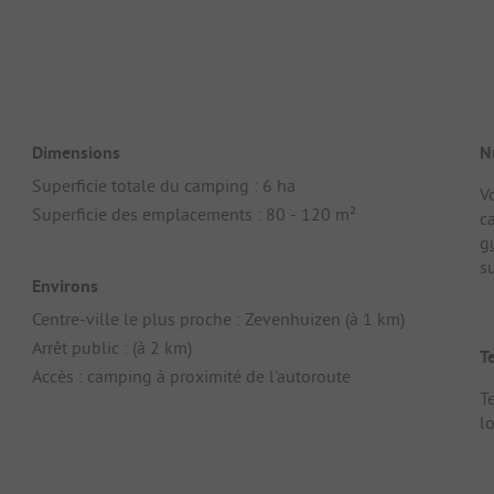
Dimensions
N
Superficie totale du camping : 6 ha
V
Superficie des emplacements : 80 - 120 m²
c
g
su
Environs
Centre-ville le plus proche : Zevenhuizen (à 1 km)
Arrêt public : (à 2 km)
T
Accès : camping à proximité de l'autoroute
T
l