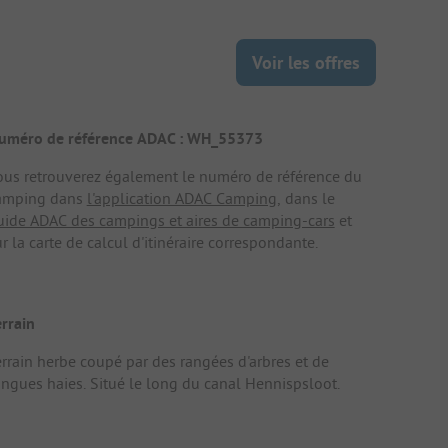
Voir les offres
uméro de référence ADAC : WH_55373
ous retrouverez également le numéro de référence du
amping dans
l'application ADAC Camping
, dans le
uide ADAC des campings et aires de camping-cars
et
r la carte de calcul d'itinéraire correspondante.
errain
errain herbe coupé par des rangées d'arbres et de
ongues haies. Situé le long du canal Hennispsloot.