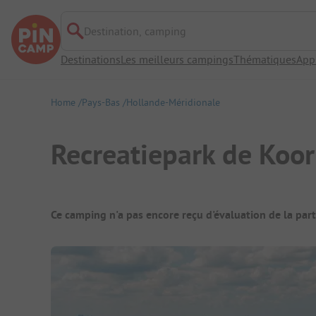
Destination, camping
Destinations
Les meilleurs campings
Thématiques
App
Home
Pays-Bas
Hollande-Méridionale
Recreatiepark de Koo
Aperçu du camping
Ce camping n'a pas encore reçu d'évaluation de la par