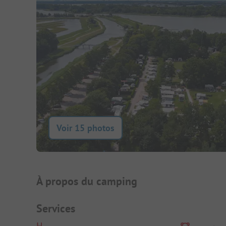
Voir 15 photos
Présentation du camping
À propos du camping
Services