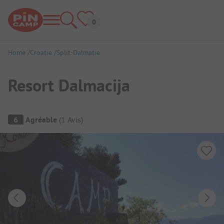
Home
Croatie
Split-Dalmatie
Resort Dalmacija
Aperçu du camping
6
Agréable
(
1
Avis
)