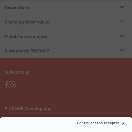
Destinations
Campings Réservables
Mobil-homes à louer
À propos de PiNCAMP
Suivez-nous
PiNCAMP Camping App
à utiliser gratuitement