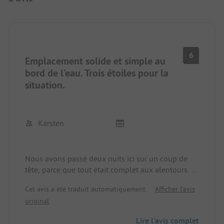
6
Emplacement solide et simple au
bord de l'eau. Trois étoiles pour la
situation.
Karsten
Nous avons passé deux nuits ici sur un coup de
tête, parce que tout était complet aux alentours. Il
est certes très simple et vieillot dans l'ensemble,
Cet avis a été traduit automatiquement.
Afficher l'avis
mais il est
original
mais il est propre et nous avons pu nous tenir
directement au bord de la mer. Il n'y a pas
Lire l'avis complet