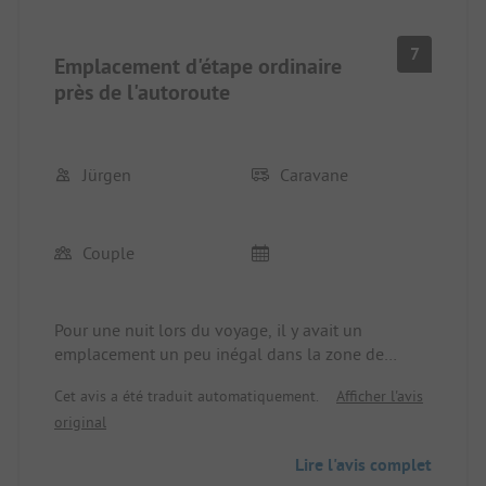
7
Emplacement d'étape ordinaire
près de l'autoroute
Jürgen
Caravane
Couple
Pour une nuit lors du voyage, il y avait un
emplacement un peu inégal dans la zone de
transit. Bonnes installations sanitaires. Le
Cet avis a été traduit automatiquement.
Afficher l'avis
restaurant était malheureusement fermé en raison
original
du jour de repos. Pain sur commande. Les cartes de
crédit ne sont pas acceptées, la carte EC seulement
Lire l'avis complet
à partir de 40 ou 50€.