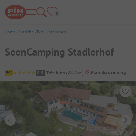
Home
Autriche
Tyrol
Kramsach
SeenCamping Stadlerhof
Aperçu du camping
Plan du camping
8.9
Très bien
(
28
Avis
)