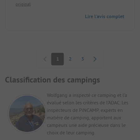
original
aux emplacements (emplacements de terrasse)
avec le camping-car, car l'accès est très étroit. La
Lire l'avis complet
piscine est très petite et surchargée avec de jeunes
enfants. Le rapport qualité-prix n'est pas tout à fait
correct.
Pagination
1
2
3
Classification des campings
Wolfgang a inspecté ce camping et l'a
évalué selon les critères de l'ADAC. Les
inspecteurs de PiNCAMP, experts en
matière de camping, apportent aux
campeurs une aide précieuse dans le
choix de leur camping.