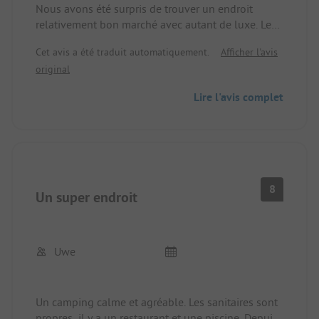
Nous avons été surpris de trouver un endroit
relativement bon marché avec autant de luxe. Les
salles de bains familiales sont impeccables, le
Cet avis a été traduit automatiquement.
Afficher l'avis
restaurant est excellent et pas excessivement cher.
original
Nous n'avons malheureusement passé qu'une nuit
sur l'emplacement pour camping-cars. Le chien n'a
Lire l'avis complet
pas posé de problème, il y a même un joli circuit
pour les chiens directement sur le terrain. Les
petits lacs à proximité sont facilement accessibles
par de beaux chemins de randonnée décontractés,
la baignade et les sports nautiques sont un vrai
plaisir.
8
Un super endroit
Uwe
Un camping calme et agréable. Les sanitaires sont
propres, il y a un restaurant et une piscine. Depuis