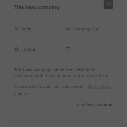
10
Très beau camping
Andy
Camping-Car
Couple
Très beau camping, calme avec piscine. Le
restaurant était fermé pendant notre séjour. Cela
nous a été directement communiqué lors de notre
Cet avis a été traduit automatiquement.
Afficher l'avis
enregistrement. Dans les environs, beaucoup
original
d'entreprises étaient en congé, mais il y avait
encore suffisamment de possibilités pour se
Lire l'avis complet
restaurer. Installations sanitaires propres et bien
entretenues. Bonnes possibilités de randonnée et
de cyclisme. Personnel très sympathique et
serviable.