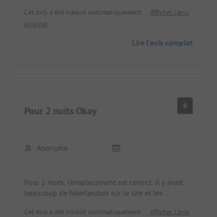
principale mais on peut aller se baigner au beau
Cet avis a été traduit automatiquement.
Afficher l'avis
lac par exemple.
original
Nous avons bien aimé le parcours d'arc adjacent
(même s'il est fatigant à parcourir) et les
Lire l'avis complet
possibilités d'excursions fauchées.
Sur le terrain lui-même, tout était propre et bien
entretenu.
6
Pour 2 nuits Okay
Anonyme
Pour 2 nuits, l'emplacement est correct. Il y avait
beaucoup de Néerlandais sur le site et les
sanitaires sont déjà très anciens et nécessitent des
Cet avis a été traduit automatiquement.
Afficher l'avis
rénovations. Parfois, il est très difficile d'accéder