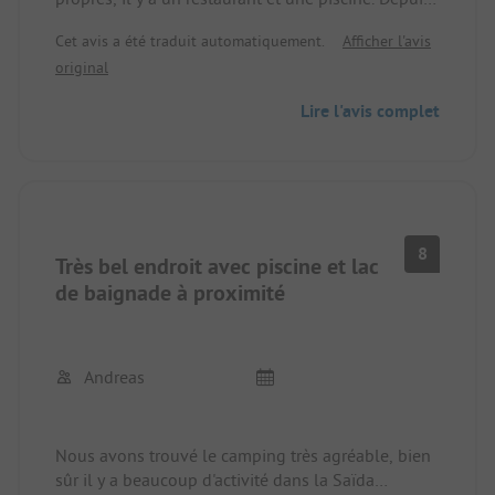
le camping, on peut faire de nombreuses
Cet avis a été traduit automatiquement.
Afficher l'avis
randonnées. Les environs offrent de nombreuses
original
possibilités d'activités.
Lire l'avis complet
8
Très bel endroit avec piscine et lac
de baignade à proximité
Andreas
Nous avons trouvé le camping très agréable, bien
sûr il y a beaucoup d'activité dans la Saïda