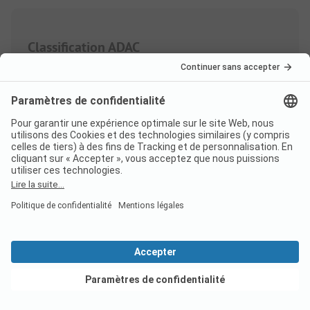
Classification ADAC
Pondération des catégories de prestations
Sanitaires
4.8
Quantité
Qualité
Voir les offres
Camping/terrain
4.6