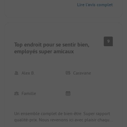
personnel était très amical. Les destinations de
Lire l'avis complet
sortie étaient toutes à proximité. Nous y sommes
déjà allés pour la 2ème fois et nous reviendrons à
coup sûr.
9
Top endroit pour se sentir bien,
employés super amicaux
Alex B.
Caravane
Famille
Un ensemble complet de bien-être. Super rapport
qualité-prix. Nous revenons ici avec plaisir chaque
année.