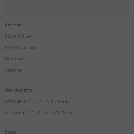
Adresse
Seebühel 14
6233 Kramsach
Nordtirol
Autriche
Coordonnées
Latitude 47° 27' 23" N (47.4566)
Longitude 11° 52' 53" E (11.88165)
Accès