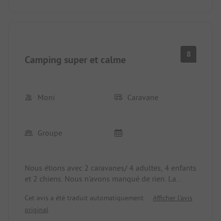
8
Camping super et calme
Moni
Caravane
Groupe
Nous étions avec 2 caravanes/ 4 adultes, 4 enfants
et 2 chiens. Nous n'avons manqué de rien. La
promenade pour chiens sur le camping est très
Cet avis a été traduit automatiquement.
Afficher l'avis
belle. Les enfants ont adoré l'aire de jeux. Les
original
emplacements étaient également très beaux. Le