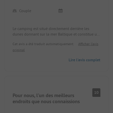
Couple
Le camping est situé directement derrière les
dunes donnant sur la mer Baltique et constitue un
point de départ parfait pour de superbes
Cet avis a été traduit automatiquement.
Afficher l'avis
randonnées à vélo et des excursions dans les
original
environs.
Lire l'avis complet
Les emplacements sont très grands et adaptés à
tout type de véhicule de camping.
Le terrain est très bien entretenu et les
installations sanitaires étaient absolument propres
et bien entretenues à tout moment de la journée.
10
Pour nous, l'un des meilleurs
Il y a un petit supermarché qui assure
l'approvisionnement de base. Les prix sont un peu
endroits que nous connaissions
plus élevés que dans les supermarchés à
l'extérieur.