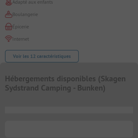
Adapté aux enfants
Boulangerie
Épicerie
Internet
Voir les 12 caractéristiques
Hébergements disponibles
(
Skagen
Sydstrand Camping - Bunken
)
...
...