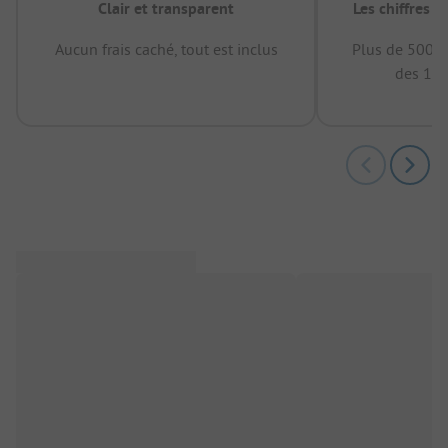
Clair et transparent
Les chiffres 
Aucun frais caché, tout est inclus
Plus de 500.0
des 12 