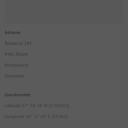
Adresse
Ålbækvej 288
9982 Ålbæk
Nordjütland
Danemark
Coordonnées
Latitude 57° 38' 38" N (57.64415)
Longitude 10° 27' 43" E (10.462)