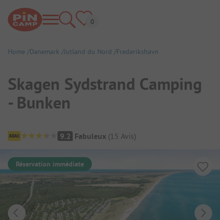
Home
Danemark
Jutland du Nord
Frederikshavn
Skagen Sydstrand Camping
- Bunken
Aperçu du camping
9.2
Fabuleux
(
15
Avis
)
Réservation immédiate