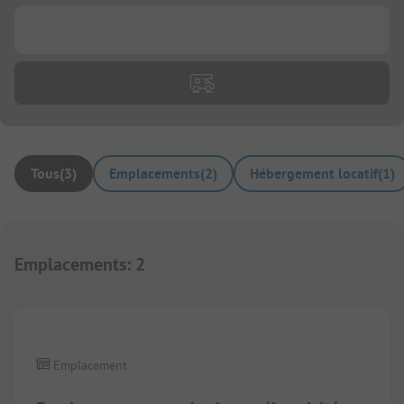
...
Tous
(
3
)
Emplacements
(
2
)
Hébergement locatif
(
1
)
Emplacements
:
2
1/
20
Emplacement