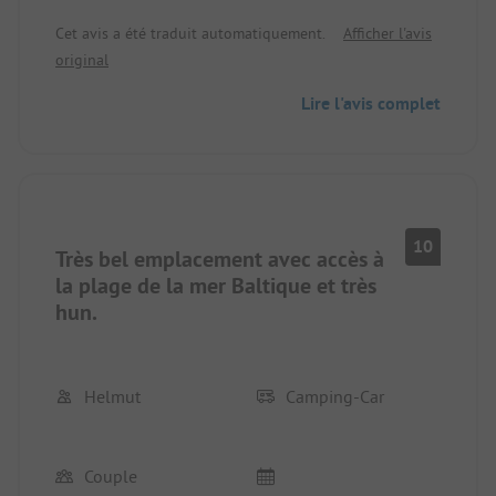
nous ont pas convaincus. Après une journée de
Cet avis a été traduit automatiquement.
Afficher l'avis
pluie, notre emplacement était sous l'eau. Les
original
installations sanitaires sont de qualité correcte,
mais pas suffisantes. Environ 100 personnes
Lire l'avis complet
partagent 4 toilettes et douches. En particulier
après la journée de pluie, la propreté laissait à
désirer. Dans l'ensemble, une rénovation semble
judicieuse.
10
Très bel emplacement avec accès à
la plage de la mer Baltique et très
hun.
Helmut
Camping-Car
Couple