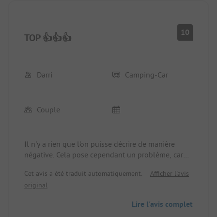
10
TOP 👍👍👍
Darri
Camping-Car
Couple
Il n'y a rien que l'on puisse décrire de manière
négative. Cela pose cependant un problème, car
tout le monde veut y aller.
Cet avis a été traduit automatiquement.
Afficher l'avis
Une recommandation : lorsque vous réservez,
original
choisissez quelque chose plus loin de la route
principale. Selon la direction du vent, elle peut
Lire l'avis complet
être entendue.