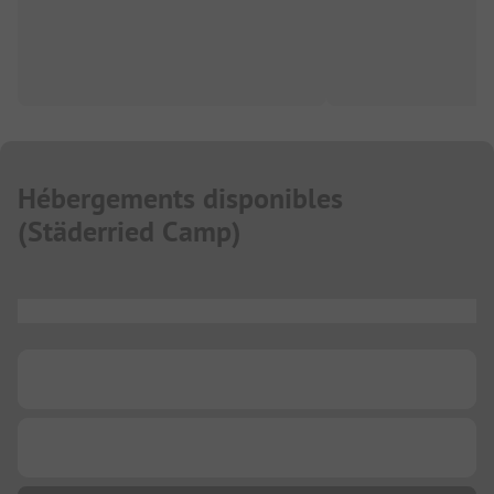
Hébergements disponibles
(
Städerried Camp
)
...
...
...