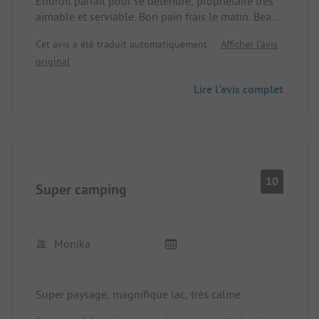
Endroit parfait pour se détendre, propriétaire très
aimable et serviable. Bon pain frais le matin. Beau
lac pour la baignade. Nous pouvons fortement
Cet avis a été traduit automatiquement.
Afficher l'avis
recommander.
original
Lire l'avis complet
10
Super camping
Monika
Super paysage, magnifique lac, très calme.