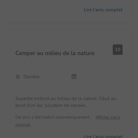
sympas. Nous nous sommes sentis extrêmement à
Lire l'avis complet
l'aise.
10
Camper au milieu de la nature
Daniela
Superbe endroit au milieu de la nature. Situé au
bord d'un lac. Location de canoës.
Cet avis a été traduit automatiquement.
Afficher l'avis
Divisé en deux parties par une route. Terrain en
original
terrasse. En partie des petits emplacements, en
partie un accès raide aux emplacements. Mais c'est
Lire l'avis complet