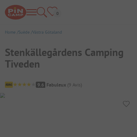
Home
Suède
Västra Götaland
Stenkällegårdens Camping
Tiveden
Aperçu du camping
9.6
Fabuleux
(
9
Avis
)