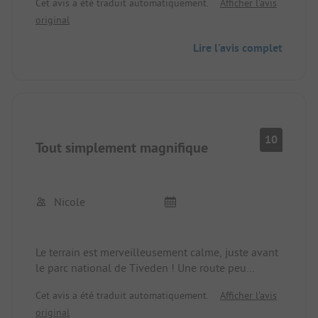
Cet avis a été traduit automatiquement.
Afficher l'avis
original
Lire l'avis complet
10
Tout simplement magnifique
Nicole
Le terrain est merveilleusement calme, juste avant
le parc national de Tiveden ! Une route peu
fréquentée sépare la partie supérieure du camping
Cet avis a été traduit automatiquement.
Afficher l'avis
de la partie inférieure et du lac. Les salles de bains
original
sont simples mais très propres, les gérants super