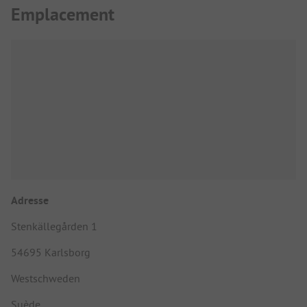
Emplacement
Adresse
Stenkällegården 1
54695 Karlsborg
Westschweden
Suède