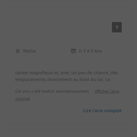
9
Nellie
Il Y A 9 Ans
calme magnifique et, avec un peu de chance, des
emplacements directement au bord du lac. Le
propriétaire parle allemand et est très prévenant.
Cet avis a été traduit automatiquement.
Afficher l'avis
Le service sanitaire est un peu juste en cas
original
d'occupation complète.
Lire l'avis complet