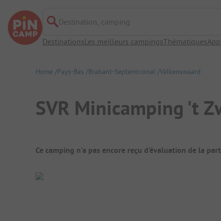
Destination, camping
Destinations
Les meilleurs campings
Thématiques
App
Home
Pays-Bas
Brabant-Septentrional
Valkenswaard
SVR Minicamping 't 
Aperçu du camping
Ce camping n'a pas encore reçu d'évaluation de la par