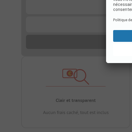
...
...
Clair et transparent
Aucun frais caché, tout est inclus