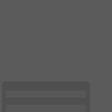
...
...