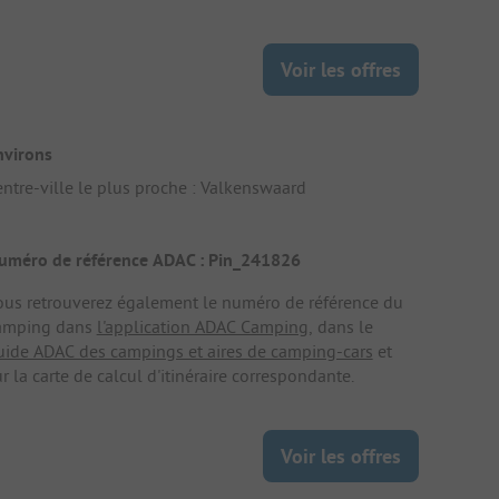
Voir les offres
nvirons
entre-ville le plus proche : Valkenswaard
uméro de référence ADAC : Pin_241826
ous retrouverez également le numéro de référence du
amping dans
l'application ADAC Camping
, dans le
uide ADAC des campings et aires de camping-cars
et
r la carte de calcul d'itinéraire correspondante.
Voir les offres