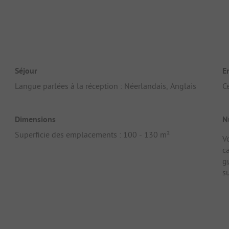
Séjour
E
Langue parlées à la réception : Néerlandais, Anglais
C
Dimensions
N
Superficie des emplacements : 100 - 130 m²
V
c
g
su