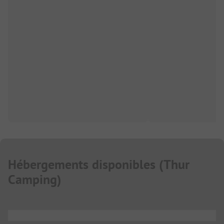
Hébergements disponibles
(
Thur
Camping
)
...