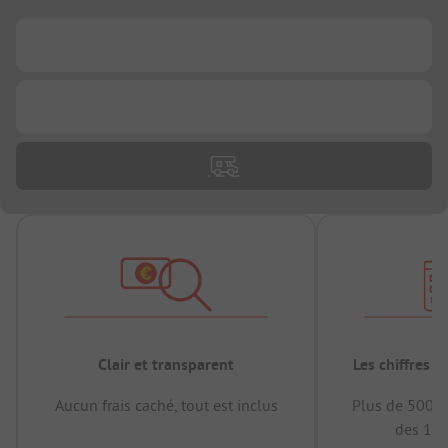
...
...
Clair et transparent
Les chiffres 
Aucun frais caché, tout est inclus
Plus de 500.0
des 12 