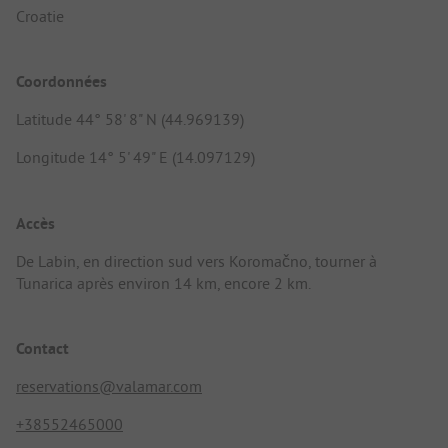
Croatie
Coordonnées
Latitude 44° 58' 8" N (44.969139)
Longitude 14° 5' 49" E (14.097129)
Accès
De Labin, en direction sud vers Koromačno, tourner à
Tunarica après environ 14 km, encore 2 km.
Contact
reservations@valamar.com
+38552465000