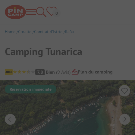
Home
Croatie
Comitat d’Istrie
Raša
Camping Tunarica
Aperçu du camping
Plan du camping
7.8
Bien
(
9
Avis
)
Réservation immédiate