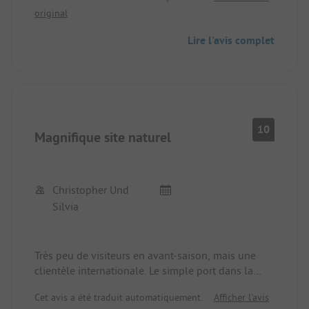
original
marché ouvert. Très isolé. Nous nous sommes
sentis très à l'aise.
Lire l'avis complet
10
Magnifique site naturel
Christopher Und
Silvia
Très peu de visiteurs en avant-saison, mais une
clientèle internationale. Le simple port dans la
baie est particulièrement adapté aux amateurs de
Cet avis a été traduit automatiquement.
Afficher l'avis
sports nautiques. À quelques mètres du terrain, il y