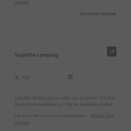
original
a de petites baies pour se baigner et prendre le
soleil.
Lire l'avis complet
Les parcelles avec vue sur la mer à travers les
arbres font de ce séjour un court séjour de rêve.
Fortement recommandé !
10
Superbe camping
Kay
Cela fait 30 ans que je viens sur ce terrain ! Et c'est
toujours merveilleux ici ! Pas de parcelles droites,
mais c'est ce qui fait le charme du terrain ! C'est un
Cet avis a été traduit automatiquement.
Afficher l'avis
endroit très naturel, sous des conifères qui
original
donnent de l'ombre. On peut amarrer son bateau
directement à une bouée dans le petit port ! Se