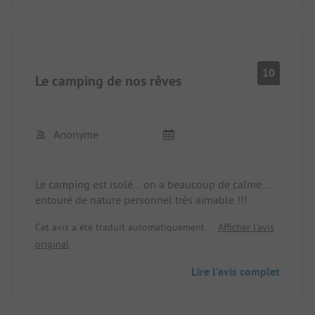
beaucoup trop de bateaux y jettent l'ancre; ;
absolument pas adapté à la baignade ; pour les
chiens, pas de possibilité de faire de l'exercice et
pas de plage adaptée à la baignade des chiens; ;
10
Le camping de nos rêves
Anonyme
Le camping est isolé... on a beaucoup de calme....
entouré de nature personnel très aimable !!!
Cet avis a été traduit automatiquement.
Afficher l'avis
original
Lire l'avis complet