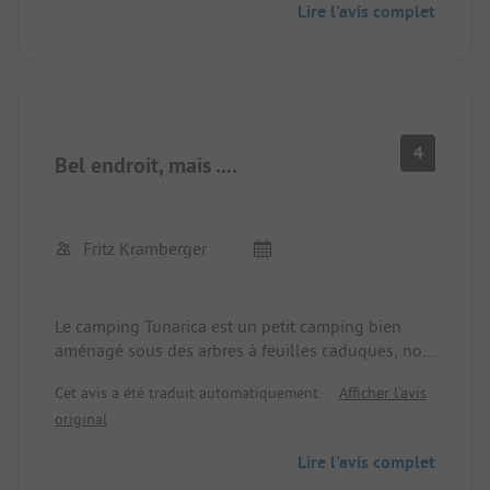
Lire l'avis complet
baigner sur la petite plage de galets ne pose
aucun problème !
Le camping a tout ce dont on a besoin ! Sans
beaucoup d'animation pour des vacances
détendues !
4
Bel endroit, mais ....
Fritz Kramberger
Le camping Tunarica est un petit camping bien
aménagé sous des arbres à feuilles caduques, non
loin de Labin/Rabac. Le personnel est aimable, les
Cet avis a été traduit automatiquement.
Afficher l'avis
sanitaires sont toujours propres, on trouve le
original
nécessaire au kiosque. MAIS... inadapté aux tentes,
il n'y a pas un seul emplacement droit, la plage de
Lire l'avis complet
50 m de long (gravier) se trouve dans une lagune,