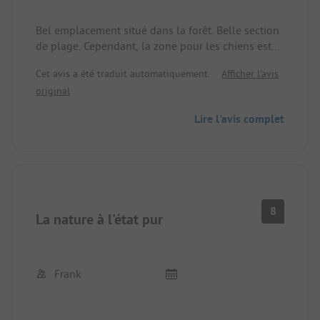
Bel emplacement situé dans la forêt. Belle section
de plage. Cependant, la zone pour les chiens est
partagée en partie avec les bateaux. Cependant, il
Cet avis a été traduit automatiquement.
Afficher l'avis
y aurait encore un autre endroit pour les chiens
original
accessible à pied. Le personnel était également
très sympathique. De plus, je trouve le prix super.
Lire l'avis complet
Comme aspect négatif, je considérerais les
parcelles, car elles sont encore tout à fait
suffisantes pour un campeur normal, mais pour un
attelage plus grand, elles sont un peu trop petites
ou très étroites pour entrer. De plus, l'emplacement
est sur une légère pente, ce qui rend les cales
8
La nature à l'état pur
indispensables.
Frank