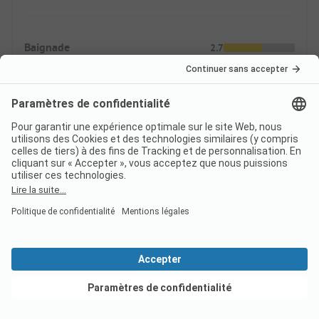
Baignade
2.7
Spots naturels
Piscines extérieures et couvertes
Approvisionnement
2.9
Commerces
Restauration
Voir les offres
Tarifs