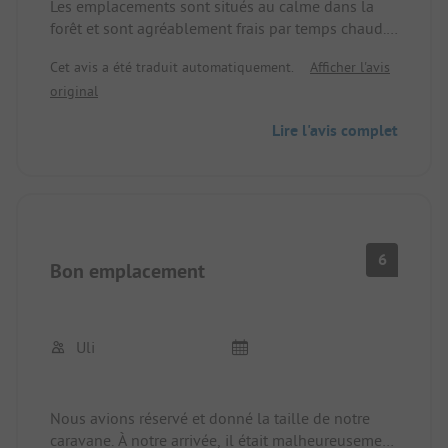
Les emplacements sont situés au calme dans la
forêt et sont agréablement frais par temps chaud.
Le personnel était sympathique.
Cet avis a été traduit automatiquement.
Afficher l'avis
Malheureusement, la nourriture au restaurant
original
n'était pas très bonne et le serveur n'était pas dans
son meilleur jour.
Lire l'avis complet
6
Bon emplacement
Uli
Nous avions réservé et donné la taille de notre
caravane. À notre arrivée, il était malheureusement