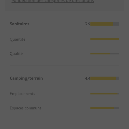
Pondération des catégories de prestations
Sanitaires
3.9
Quantité
Qualité
Camping/terrain
4.4
Emplacements
Espaces communs