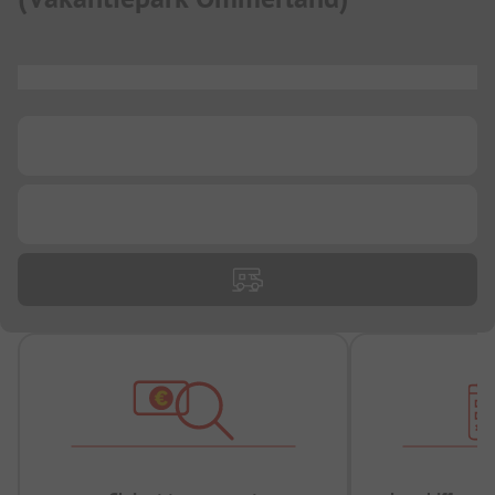
...
...
...