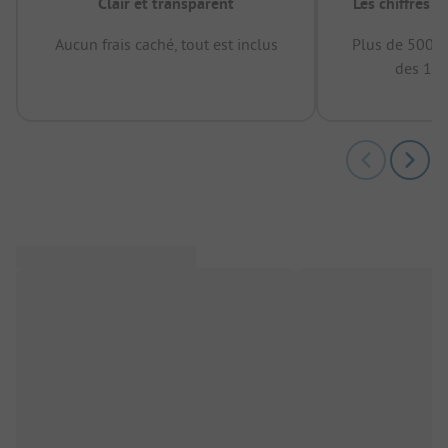
Clair et transparent
Les chiffres 
Aucun frais caché, tout est inclus
Plus de 500.0
des 12 