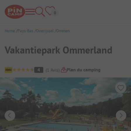
Home
Pays-Bas
Overijssel
Ommen
Vakantiepark Ommerland
Aperçu du camping
Plan du camping
4
(
1
Avis
)