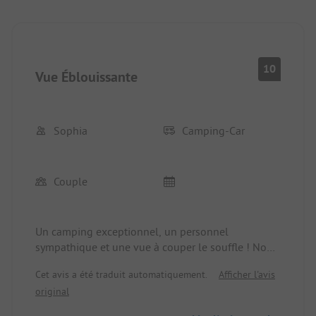
10
Vue Éblouissante
Sophia
Camping-Car
Couple
Un camping exceptionnel, un personnel
sympathique et une vue à couper le souffle ! Nous
avons passé quelques jours à faire de la
Cet avis a été traduit automatiquement.
Afficher l'avis
randonnée et c'était tout simplement de
original
merveilleuses vacances.