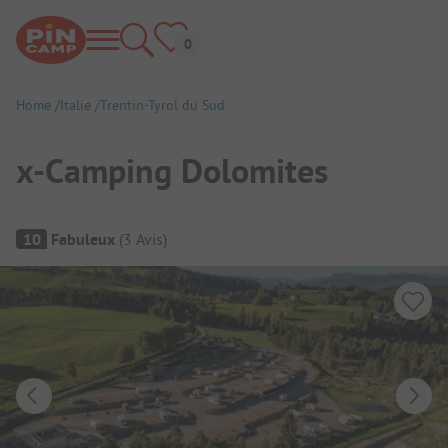
Home
Italie
Trentin-Tyrol du Sud
x-Camping Dolomites
Aperçu du camping
10
Fabuleux
(
3
Avis
)