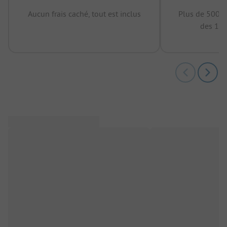
Aucun frais caché, tout est inclus
Plus de 500.0
des 12 