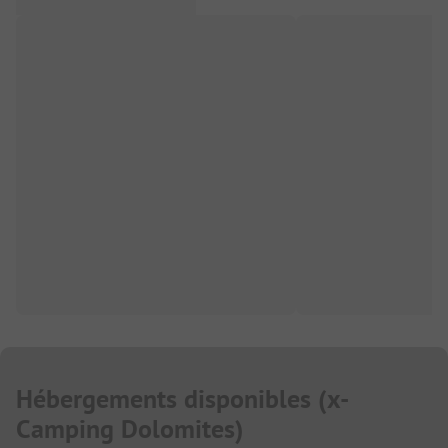
Hébergements disponibles
(
x-
Camping Dolomites
)