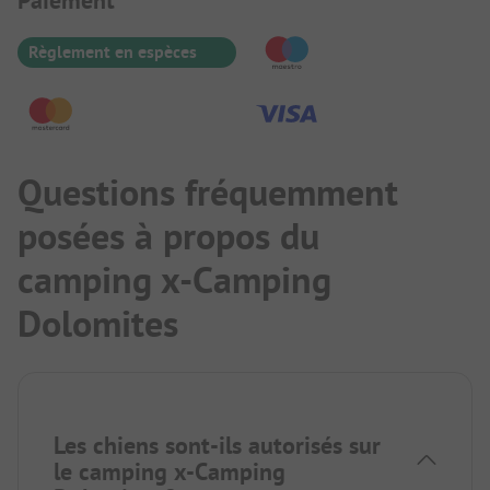
Informations de paiement
Règlement en espèces
Questions fréquemment
posées à propos du
camping x-Camping
Dolomites
Les chiens sont-ils autorisés sur
le camping x-Camping