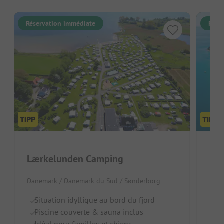
Réservation immédiate
Rése
Lærkelunden Camping
Dre
Danemark / Danemark du Sud / Sønderborg
Dane
Situation idyllique au bord du fjord
Pl
Piscine couverte & sauna inclus
Un
Idéal pour familles et chiens
Id