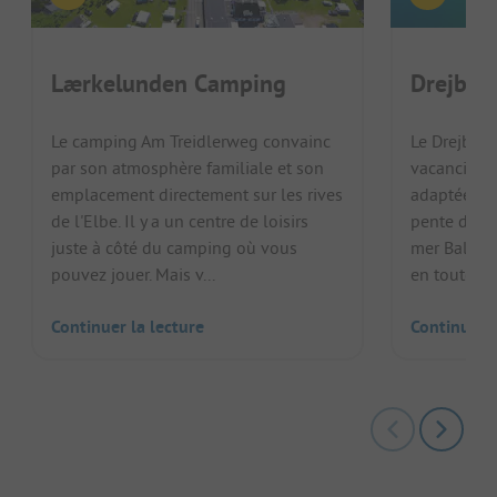
Lærkelunden Camping
Drejby 
Le camping Am Treidlerweg convainc
Le Drejby S
par son atmosphère familiale et son
vacanciers 
emplacement directement sur les rives
adaptée au
de l'Elbe. Il y a un centre de loisirs
pente douce
juste à côté du camping où vous
mer Baltiq
pouvez jouer. Mais v...
en toute sécu
Continuer la lecture
Continuer l