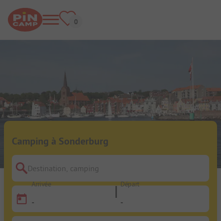
Camping à Sonderburg
Destination, camping
Arrivée
Départ
-
-