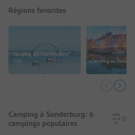
Régions favorites
Camping sur l'île Fehmarn
(18)
Camping au Danema
Camping à Sonderburg: 6
Infos
sur le
campings populaires
tri