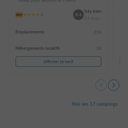
Très bien
8.4
(23 Avis)
Emplacements
Emp
216
Hébergements locatifs
Héb
18
Afficher le tarif
Voir les 17 campings