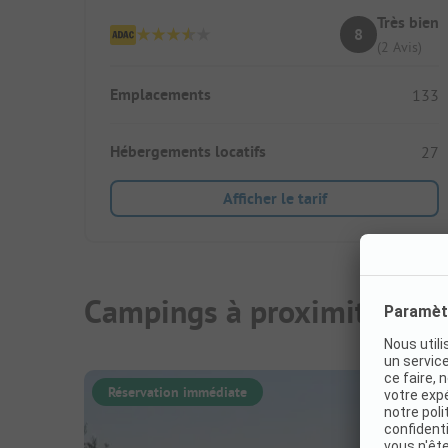
Très bien
8
(2 Avis)
Emplacements
133
Hébergements locatifs
27
Afficher le tarif
Campings à proximité
Réservation immédiate