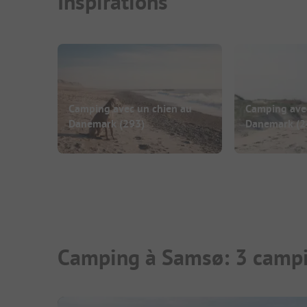
Inspirations
Camping avec un chien au
Camping avec
Danemark
(293)
Danemark
(2
Camping à Samsø: 3 campi