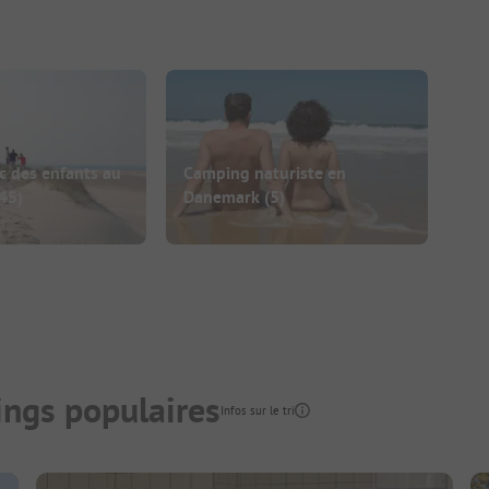
 des enfants au
Camping naturiste en
45)
Danemark
(5)
ngs populaires
Infos sur le tri