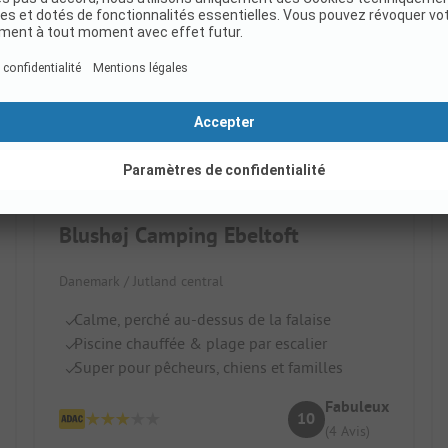
Blushøj Camping Ebeltoft
Danemark / Jutland central
Calme, perché au-dessus de la falaise
Piscine chauffée & plage par escalier
Super pour pêcheurs, chiens et familles
Fabuleux
10
(4 Avis)