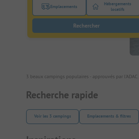
Hébergements
Emplacements
Activez le bouton de filtre emplacements
Activez le bo
locatifs
Rechercher
3 beaux campings populaires - approuvés par l'ADAC.
Recherche rapide
Voir les 3 campings
Emplacements & filtres