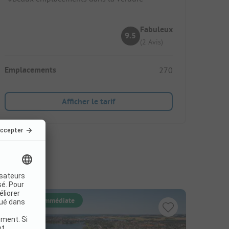
Fabuleux
9.5
(2 Avis)
Emplacements
270
Afficher le tarif
Réservation immédiate