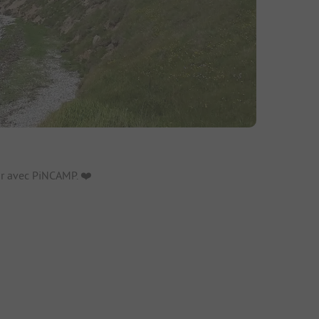
fs
r avec PiNCAMP. ❤️️