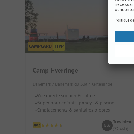
Camp Hverringe
Danemark / Danemark du Sud / Kerteminde
Vue directe sur mer & calme
Super pour enfants: poneys & piscine
Emplacements & sanitaires propres
Très bien
8.6
(27 Avis)