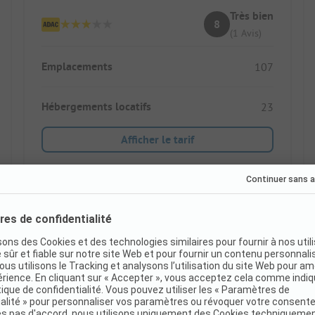
Très bien
8
(1 Avis)
Emplacements
107
Hébergements locatifs
23
Afficher le tarif
Réservation immédiate