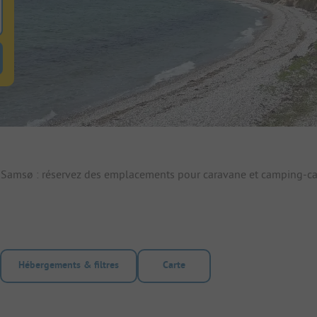
 pour rechercher emplacements
uton de filtre hebergements-locatifs pour rechercher hebergements-locati
 Samsø : réservez des emplacements pour caravane et camping-ca
Hébergements & filtres
Carte