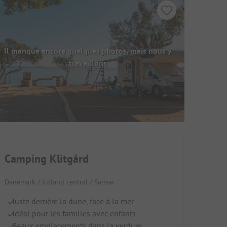
Il manque encore quelques photos, mais nous y
travaillons
Camping Klitgård
Danemark / Jutland central / Samsø
Juste derrière la dune, face à la mer
Idéal pour les familles avec enfants
Beaux emplacements dans la verdure