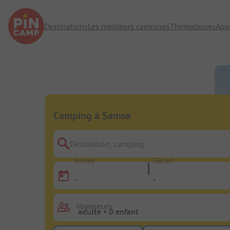
Destinations
Les meilleurs campings
Thématiques
App
Camping à Samsø
Destination, camping
Arrivée
Départ
-
-
Voyageurs