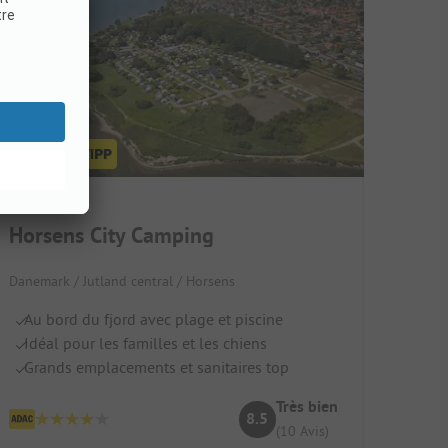
Horsens City Camping
Danemark / Jutland central / Horsens
Au bord du fjord avec plage et piscine
Idéal pour les familles et les chiens
Grands emplacements et sanitaires top
Très bien
8.5
(10 Avis)