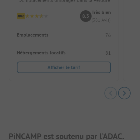
Pi
Très bien
8.3
(381 Avis)
Emp
Emplacements
76
Héb
Hébergements locatifs
81
Afficher le tarif
PiNCAMP est soutenu par l’ADAC.