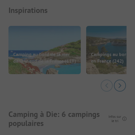
Inspirations
Camping au bord de la mer
Campings au bord de
dans le sud de la France
(117)
en France
(242)
Camping à Die: 6 campings
Infos sur
populaires
le tri