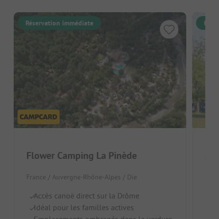
Réservation immédiate
Rése
Flower Camping La Pinède
On
France / Auvergne-Rhône-Alpes / Die
Fran
Accès canoë direct sur la Drôme
Au
Idéal pour les familles actives
Ch
Emplacements ombragés dans la verdure