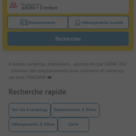
Voyageurs
Emplacements
Hébergements locatifs
Activez le bouton de filtre emplacements pour rech
Activez le bouton de
Rechercher
6 beaux campings populaires - approuvés par l'ADAC. Die
: réservez des emplacements pour caravane et camping-
car avec PiNCAMP. ❤️️
Recherche rapide
Voir les 6 campings
Emplacements & filtres
Hébergements & filtres
Carte