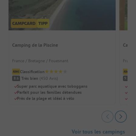
Camping de la Piscine
Campi
France / Bretagne / Fouesnant
France
Classification
Cl
Très bien
(
450
Avis
)
F
8.6
9.2
Super parc aquatique avec toboggans
Camp
Parfait pour les familles détendues
En p
Près de la plage et idéal à vélo
Pisc
Voir tous les campings