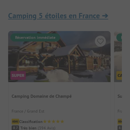
Camping 5 étoiles en France
➔
Réservation immédiate
Rése
Camping Domaine de Champé
Sunêli
France / Grand Est
France
Classification
Cl
Très bien
(
394
Avis
)
Tr
8.7
8.4