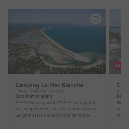
Camping La Mer Blanche
Camp
France - Bretagne - Bénodet
France
Excellent camping
Beau 
##### Points positifs ##### La propreté,
Nous a
les équipements, l accueil à notre arrivée
sur le
La gentillesse du personnel de tout le
empla
camping Et les animateu...
ou les