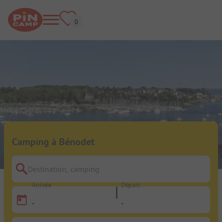
Camping à Bénodet
Destination, camping
Arrivée
Départ
-
-