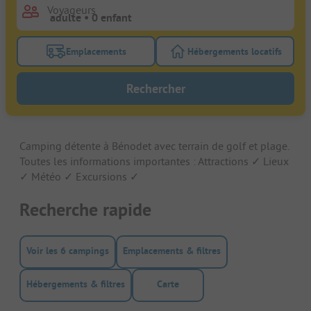
Voyageurs
Emplacements
Hébergements locatifs
Activez le bouton de filtre emplacements pour rech
Activez le bouton de
Rechercher
Camping détente à Bénodet avec terrain de golf et plage.
Toutes les informations importantes : Attractions ✓ Lieux
✓ Météo ✓ Excursions ✓
Recherche rapide
Voir les 6 campings
Emplacements & filtres
Hébergements & filtres
Carte