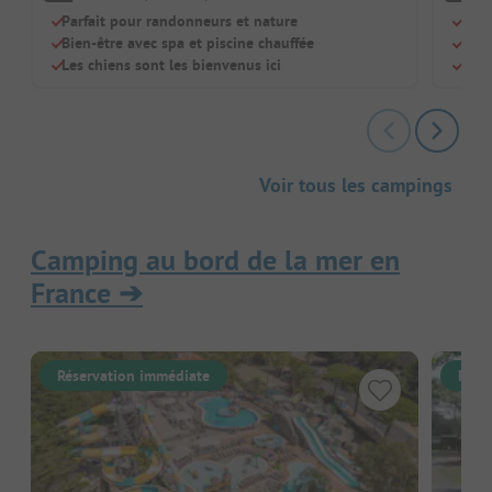
Parfait pour randonneurs et nature
Camp
Bien-être avec spa et piscine chauffée
Pisc
Les chiens sont les bienvenus ici
Idéa
Voir tous les campings
Camping au bord de la mer en
France
➔
Réservation immédiate
Rése