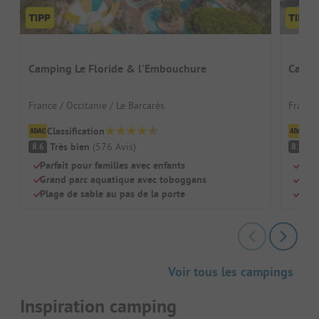
Camping Le Floride & l'Embouchure
Campi
France / Occitanie / Le Barcarès
France 
Classification
Cl
Très bien
(
576
Avis
)
Tr
8.6
8.9
Parfait pour familles avec enfants
Accè
Grand parc aquatique avec toboggans
Ambi
Plage de sable au pas de la porte
Idéa
Voir tous les campings
Inspiration camping