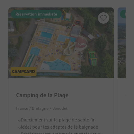
Réservation immédiate
Rése
Camping de la Plage
Cam
France / Bretagne / Bénodet
Fran
Directement sur la plage de sable fin
Pa
Idéal pour les adeptes de la baignade
N
Emplacements ombragés et chaleureux
H