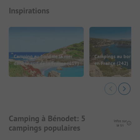
Inspirations
Camping au bord de la mer
Campings au bord de
dans le sud de la France
(117)
en France
(242)
Camping à Bénodet: 5
Infos sur
campings populaires
le tri