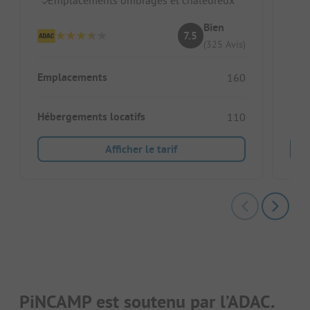
Bien
7.5
(325 Avis)
Emplacements
Emp
160
Hébergements locatifs
Héb
110
Afficher le tarif
PiNCAMP est soutenu par l’ADAC.