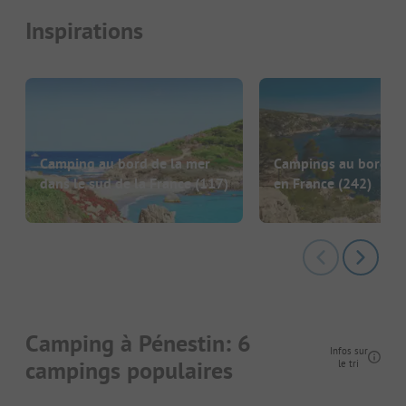
Inspirations
Camping au bord de la mer
Campings au bord de
dans le sud de la France
(117)
en France
(242)
Camping à Pénestin: 6
Infos sur
campings populaires
le tri