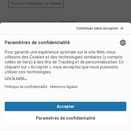
Tous les campings en France
Home
Bretagne
France
Pénestin
France
Italie
Croatie
Allemagne
Suisse
Destinations