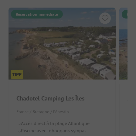
Réservation immédiate
Rése
Chadotel Camping Les Îles
Cam
France / Bretagne / Pénestin
Fran
Accès direct à la plage Atlantique
À
Piscine avec toboggans sympas
Pi