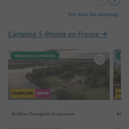
Voir tous les campings
Camping 5 étoiles en France
➔
Réservation immédiate
Rése
Sunêlia l'Orangerie de Lanniron
RCN le
France / Bretagne / Quimper
France