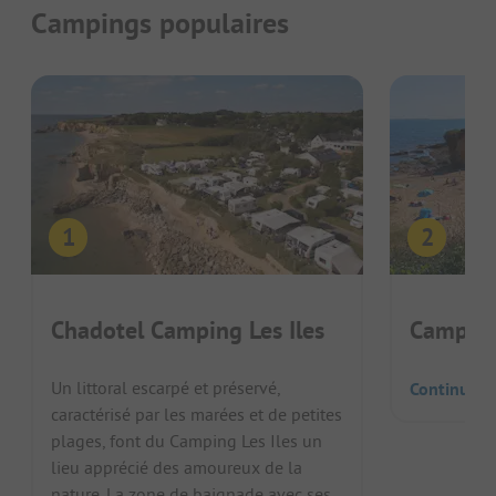
Campings populaires
Chadotel Camping Les Iles
Camping
Un littoral escarpé et préservé,
Continuer l
caractérisé par les marées et de petites
plages, font du Camping Les Iles un
lieu apprécié des amoureux de la
nature. La zone de baignade avec ses