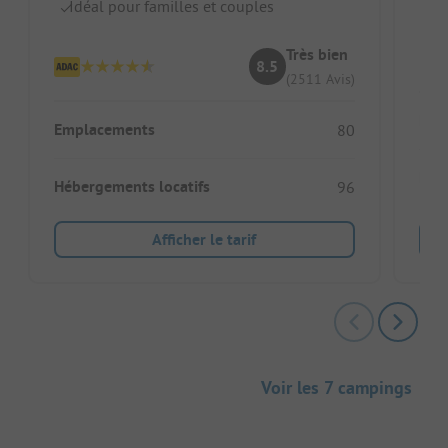
Idéal pour familles et couples
Le
Très bien
8.5
(2511 Avis)
Emp
Emplacements
80
Héb
Hébergements locatifs
96
Afficher le tarif
Voir les 7 campings