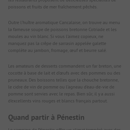
poissons et fruits de mer fraîchement pêchés.
Outre l'huître aromatique Cancalaise, on trouve au menu
la fameuse soupe de poissons bretonne Cotriade et les
moules au vin blanc. Si vous l'aimez copieux, ne
manquez pas la crêpe de sarrasin appelée galette
complète au jambon, fromage, œuf et beurre salé.
Les amateurs de desserts commandent un far breton, une
cocotte à base de lait et d'œufs avec des pommes ou des
pruneaux. Des boissons telles que la chouche bretonne,
le cidre de vin de pomme ou l'agneau d'eau-de-vie de
pomme sont servies avec le repas. Bien sûr, il y a aussi
d'excellents vins rouges et blancs français partout.
Quand partir à Pénestin
Le camping de Pénestin offre un climat tempéré avec des