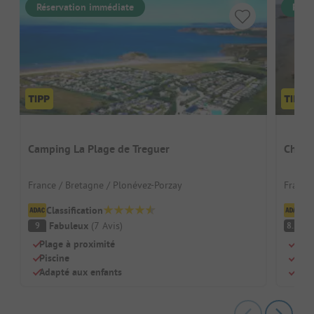
Réservation immédiate
Rése
Camping La Plage de Treguer
Chado
France / Bretagne / Plonévez-Porzay
France
Classification
Cl
Fabuleux
(
7
Avis
)
Tr
9
8.5
Plage à proximité
Accè
Piscine
Pisc
Adapté aux enfants
Idéa