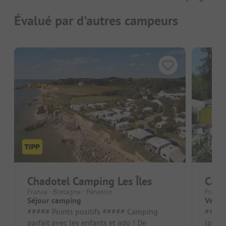
Évalué par d'autres campeurs
Chadotel Camping Les Îles
Camp
France - Bretagne - Pénestin
France
Séjour camping
Vacan
##### Points positifs ##### Camping
##### Po
parfait avec les enfants et ado ! De
loin 