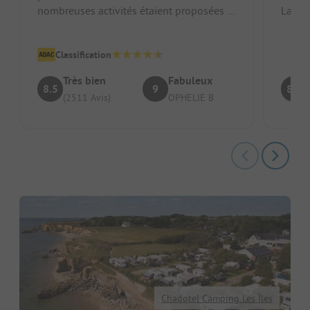
nombreuses activités étaient proposées et
La piscine ##### Point
les soirées étaient de bonne qual...
Empla
Classification
Très bien
Fabuleux
8.5
9
8.7
(2511 Avis)
OPHELIE B
Chadotel Camping Les Îles