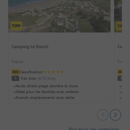
Camping Le Ranch
Campi
France
France 
Classification
Cl
Très bien
(
670
Avis
)
F
9
9
Accès direct plage derrière la dune
Au b
Idéal pour les familles avec enfants
Idéa
Grands emplacements avec table
Pisc
Voir tous les campings