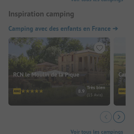
Inspiration camping
Camping avec des enfants en France
➔
RCN le Moulin de la Pique
Campi
Très bien
8.9
(15 Avis)
Voir tous les campings