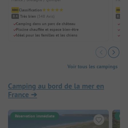
Classification
Cl
Très bien
(
348
Avis
)
Tr
8.4
8.9
Camping dans un parc de château
Parc
Piscine chauffée et espace bien-être
Supe
Idéal pour les familles et les chiens
Idéa
Voir tous les campings
Camping au bord de la mer en
France
➔
Réservation immédiate
Rése