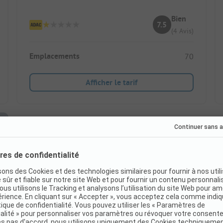
Bien
7.5
(4 Avis)
Emplacements
70
Afficher le tarif