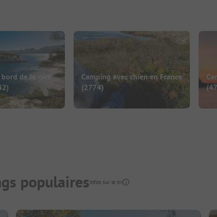
bord de la mer
Camping avec chien en France
Cam
42)
(2774)
(47
gs populaires
Infos sur le tri