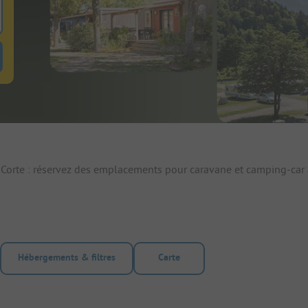
 pour rechercher emplacements
uton de filtre hebergements-locatifs pour rechercher hebergements-locati
 Corte : réservez des emplacements pour caravane et camping-car 
Hébergements & filtres
Carte