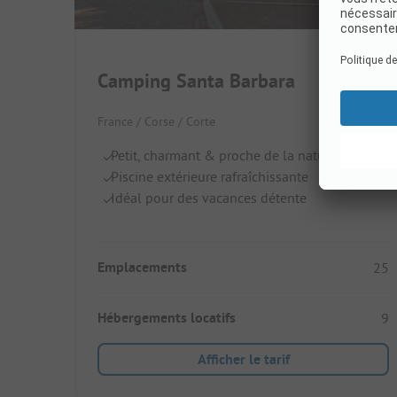
Camping Santa Barbara
France / Corse / Corte
Petit, charmant & proche de la nature
Piscine extérieure rafraîchissante
Idéal pour des vacances détente
Emplacements
25
Hébergements locatifs
9
Afficher le tarif