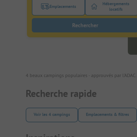
Hébergements
Emplacements
Activez le bouton de filtre emplacements
Activez le bo
locatifs
Rechercher
4 beaux campings populaires - approuvés par l'ADAC.
Recherche rapide
Voir les 4 campings
Emplacements & filtres