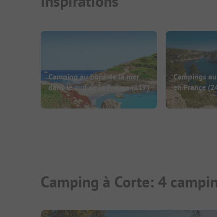
Inspirations
Camping au bord de la mer
Campings au 
dans le sud de la France
(117)
en France
(2
Camping à Corte: 4 campin