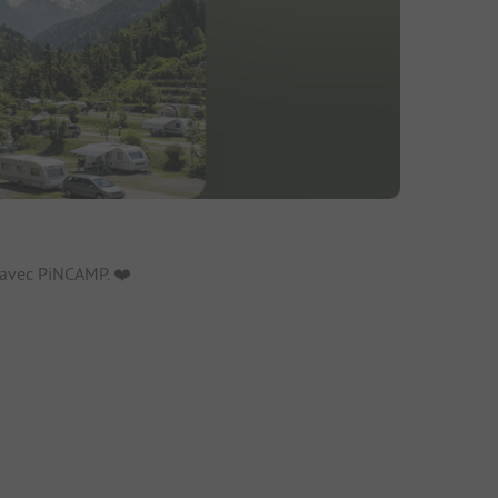
fs
avec PiNCAMP. ❤️️