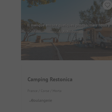
Il manque encore quelques photos, mais nous y
travaillons
Camping Restonica
France / Corse / Morta
Boulangerie