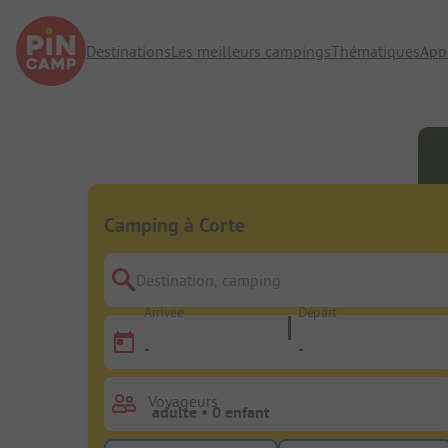
Destinations
Les meilleurs campings
Thématiques
App
Camping à Corte
Destination, camping
Arrivée
Départ
-
-
Voyageurs