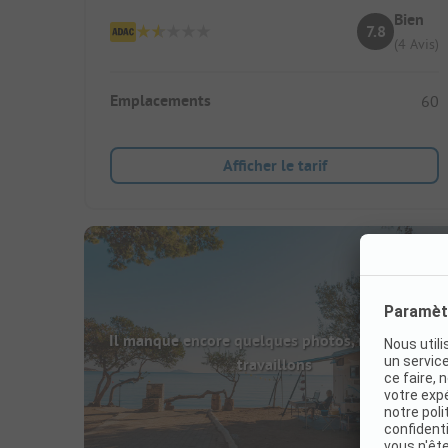
Bien
7.8
(4 Avis)
Emplacements
60
Afficher le tarif
Il manque encore quelques photos, mais nous y
travaillons