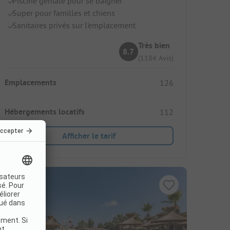
Piscine géniale pour se baigner
Super pour familles et chiens
Sanitaires privés sur l'emplacement
Très bien
8.7
(1184 Avis)
Emplacements
126
Hébergements locatifs
112
Afficher le tarif