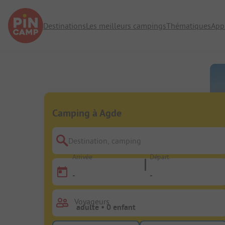
Destinations
Les meilleurs campings
Thématiques
App
Camping à Agde
Destination, camping
Arrivée
Départ
-
-
Voyageurs