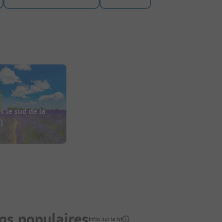
 le sud de la
)
gs populaires
Infos sur le tri