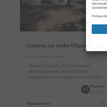
Camping Les Jardin D'Agathe
France / Occitanie / Agde
Camping familial, petit et chaleureux
Proche plage avec piscine chauffée
Emplacements ombragés, chiens bienvenus
Très bien
8.7
(65 Avis)
Emplacements
30