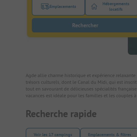
Hébergements
Emplacements
Activez le bouton de filtre emplacements
Activez le bo
locatifs
Rechercher
Agde allie charme historique et expérience relaxante e
trésors culturels, dont le Canal du Midi, qui est insc
tout en savourant de délicieuses spécialités français
vacances est idéale pour les familles et les couples
Recherche rapide
Voir les 17 campings
Emplacements & filtres