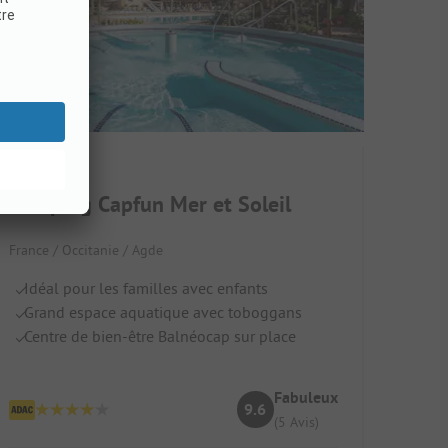
Camping Capfun Mer et Soleil
France / Occitanie / Agde
Idéal pour les familles avec enfants
Grand espace aquatique avec toboggans
Centre de bien-être Balnéocap sur place
Fabuleux
9.6
(5 Avis)