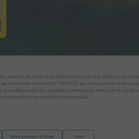
 pour rechercher emplacements
uton de filtre hebergements-locatifs pour rechercher hebergements-locati
n camping au bord de la Méditerranée. La ville attire les touriste
rit au patrimoine mondial de l'UNESCO. Les campeurs en visite à Agd
es et en découvrant les paysages pittoresques ainsi que le climat a
 à la recherche d'une expérience mémorable.
Hébergements & filtres
Carte