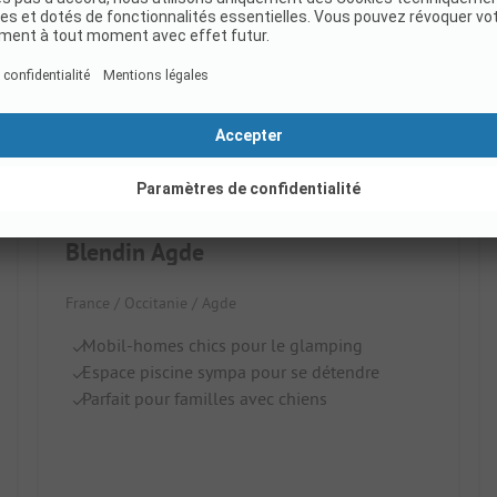
Blendin Agde
France / Occitanie / Agde
Mobil-homes chics pour le glamping
Espace piscine sympa pour se détendre
Parfait pour familles avec chiens