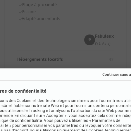
Plage à proximité
Piscine
Adapté aux enfants
Fabuleux
9
(91 Avis)
Hébergements locatifs
42
Afficher le tarif
Réservation immédiate