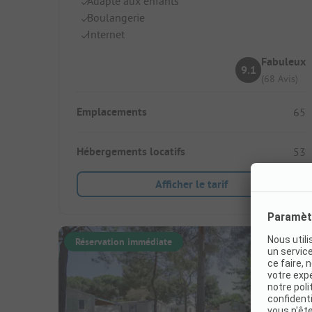
Adapté aux enfants
Boulangerie
Internet
Fabuleux
9.1
(68 Avis)
Emplacements
65
Hébergements locatifs
53
Afficher le tarif
Réservation immédiate