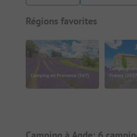
Régions favorites
Camping dans
Camping en Provence
(567)
France
(2037
Camping à Agde: 6 campin