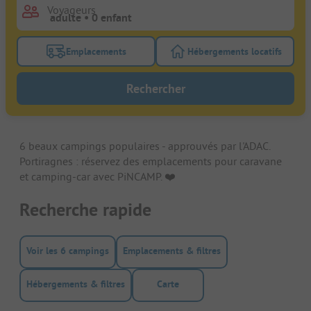
Voyageurs
Emplacements
Hébergements locatifs
Activez le bouton de filtre emplacements pour rech
Activez le bouton de
Rechercher
6 beaux campings populaires - approuvés par l'ADAC.
Portiragnes : réservez des emplacements pour caravane
et camping-car avec PiNCAMP. ❤️️
Recherche rapide
Voir les 6 campings
Emplacements & filtres
Hébergements & filtres
Carte