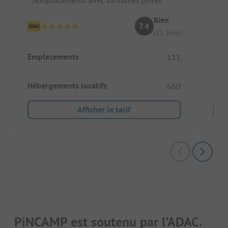
Bien
7.4
(21 Avis)
Emplacements
Emp
111
Hébergements locatifs
Héb
660
Afficher le tarif
PiNCAMP est soutenu par l’ADAC.