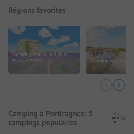
Régions favorites
Camping dans le sud de la
France
(2037)
Camping en Camarg
Camping à Portiragnes: 5
Infos
sur le
campings populaires
tri