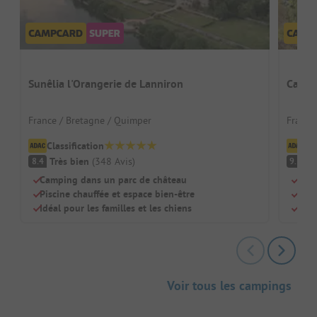
Sunêlia l'Orangerie de Lanniron
Campi
France / Bretagne / Quimper
France
Classification
Cl
Très bien
(
348
Avis
)
F
8.4
9.3
Camping dans un parc de château
Pisc
Piscine chauffée et espace bien-être
Adap
Idéal pour les familles et les chiens
Rest
Voir tous les campings