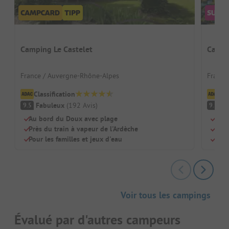
Camping Le Castelet
Campi
France / Auvergne-Rhône-Alpes
France
Classification
Cl
Fabuleux
(
192
Avis
)
F
9.5
9.1
Au bord du Doux avec plage
Situ
Près du train à vapeur de l'Ardèche
Parf
Pour les familles et jeux d'eau
Espa
Voir tous les campings
Évalué par d'autres campeurs