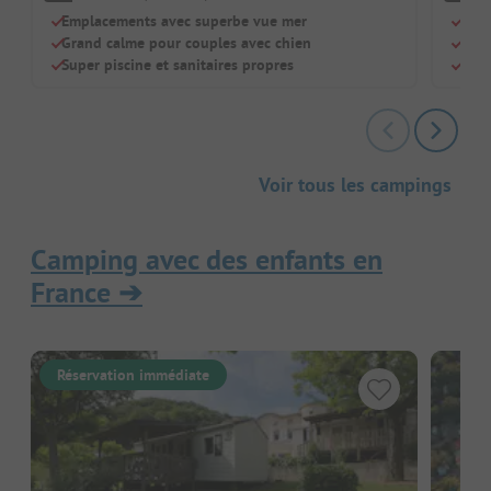
Emplacements avec superbe vue mer
Accè
Grand calme pour couples avec chien
Deux
Super piscine et sanitaires propres
Gran
Voir tous les campings
Camping avec des enfants en
France
➔
Réservation immédiate