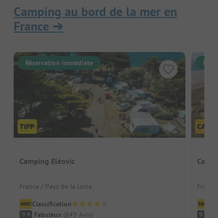
Camping au bord de la mer en
France
➔
Réservation immédiate
Rése
Camping Eléovic
Campi
France / Pays de la Loire
France
Classification
Cl
Fabuleux
(
849
Avis
)
F
9.4
9.3