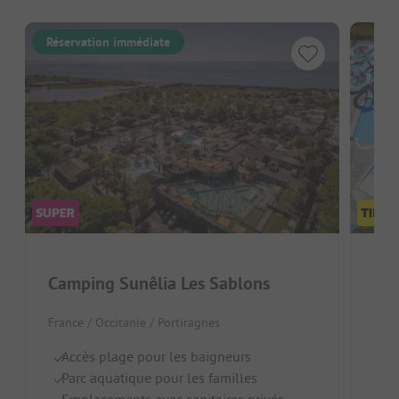
Réservation immédiate
Camping Sunêlia Les Sablons
Ca
France / Occitanie / Portiragnes
Fran
Accès plage pour les baigneurs
P
Parc aquatique pour les familles
Pa
Emplacements avec sanitaires privés
Si