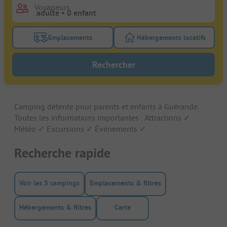
Voyageurs
Emplacements
Hébergements locatifs
Activez le bouton de filtre emplacements pour rech
Activez le bouton de
Rechercher
Camping détente pour parents et enfants à Guérande.
Toutes les informations importantes : Attractions ✓
Météo ✓ Excursions ✓ Événements ✓
Recherche rapide
Voir les 5 campings
Emplacements & filtres
Hébergements & filtres
Carte