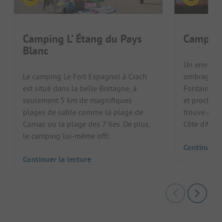
Camping L' Étang du Pays
Camping
Blanc
Un environ
Le camping Le Fort Espagnol à Crach
ombragés b
est situé dans la belle Bretagne, à
Fontaine, s
seulement 5 km de magnifiques
et proche d
plages de sable comme la plage de
trouve dans
Carnac ou la plage des 7 îles. De plus,
Côte d'Azur,
le camping lui-même offr...
Continuer l
Continuer la lecture