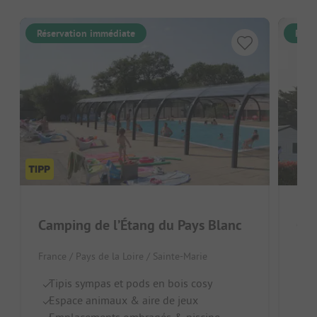
Réservation immédiate
Rése
Camping de l’Étang du Pays Blanc
Cam
France / Pays de la Loire / Sainte-Marie
Fran
Tipis sympas et pods en bois cosy
Am
Espace animaux & aire de jeux
Pi
Emplacements ombragés & piscine
G