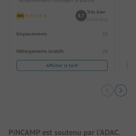
Très bien
8.7
(1430 Avis)
Emplacements
Emp
25
Hébergements locatifs
Héb
70
Afficher le tarif
PiNCAMP est soutenu par l’ADAC.