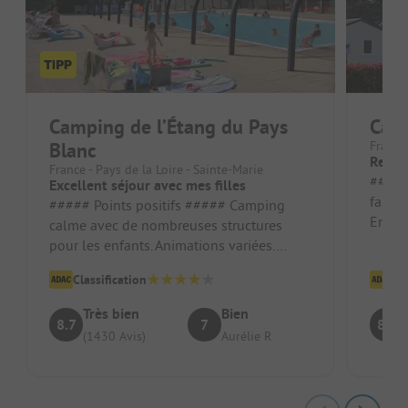
Camping de l’Étang du Pays
Cam
Blanc
France 
Relax
France - Pays de la Loire - Sainte-Marie
##### P
Excellent séjour avec mes filles
famili
##### Points positifs ##### Camping
Empla
calme avec de nombreuses structures
Terrai
pour les enfants. Animations variées.
vehicu
Piscine très agréable. Personnel sour...
Classification
Cl
Très bien
Bien
8.7
7
8.8
(1430 Avis)
Aurélie R