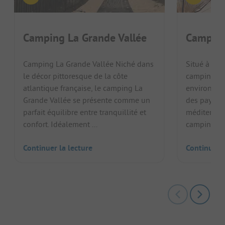
Camping La Grande Vallée
Camping
Camping La Grande Vallée Niché dans
Situé à Valr
le décor pittoresque de la côte
camping Le
atlantique française, le camping La
environ 900
Grande Vallée se présente comme un
des paysage
parfait équilibre entre tranquillité et
méditerrané
confort. Idéalement ...
camping-car
Continuer la lecture
Continuer l