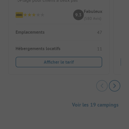
I
Fabuleux
9.3
(580 Avis)
Emplacements
47
Héb
Hébergements locatifs
11
Afficher le tarif
Voir les 19 campings