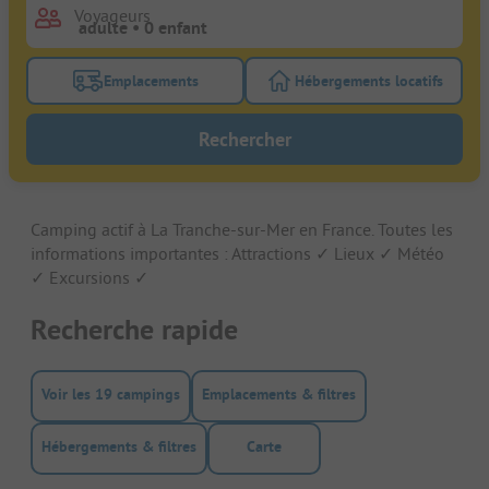
Voyageurs
Emplacements
Hébergements locatifs
Activez le bouton de filtre emplacements pour rech
Activez le bouton de
Rechercher
Camping actif à La Tranche-sur-Mer en France. Toutes les
informations importantes : Attractions ✓ Lieux ✓ Météo
✓ Excursions ✓
Recherche rapide
Voir les 19 campings
Emplacements & filtres
Hébergements & filtres
Carte