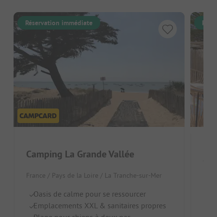
Réservation immédiate
Rése
Camping La Grande Vallée
Cam
France / Pays de la Loire / La Tranche-sur-Mer
Fran
Oasis de calme pour se ressourcer
A
Emplacements XXL & sanitaires propres
G
Plage pour chiens à deux pas