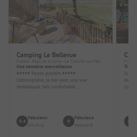
Il manq
Camping Le Bellevue
Cam
France - Pays de la Loire - La Tranche-sur-Mer
France 
Une semaine merveilleuse
Trop d
##### Points positifs #####
Super
L'atmosphère, le bar avec une vue
de la 
fantastique, très confortable.
compr
Emplacement/Type d'hébergement : la
langue
terrasse avec vue, ...
Fabuleux
Fabuleux
9.4
9
10
(49 Avis)
Melanie B