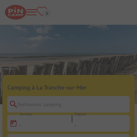
Camping à La Tranche-sur-Mer
Destination, camping
Arrivée
Départ
-
-