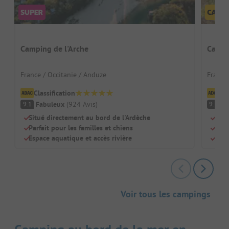
Camping de l'Arche
Campi
France / Occitanie / Anduze
France
Classification
Cl
Fabuleux
(
924
Avis
)
F
9.1
9.3
Situé directement au bord de l'Ardèche
Pisc
Parfait pour les familles et chiens
Adap
Espace aquatique et accès rivière
Rest
Voir tous les campings