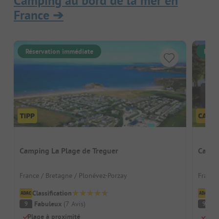
Camping au bord de la mer en
France
➔
Réservation immédiate
Rése
Camping La Plage de Treguer
Campi
France / Bretagne / Plonévez-Porzay
France 
Classification
Cl
Fabuleux
(
7
Avis
)
F
9
9
Plage à proximité
Au b