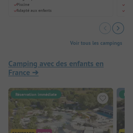
Piscine
Idéa
Adapté aux enfants
Pisc
Voir tous les campings
Camping avec des enfants en
France
➔
Réservation immédiate
Rése