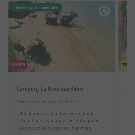
Réservation immédiate
Rése
Camping La Boutinardière
Cam
France / Pays de la Loire / Pornic
Fran
Idéal pour les familles avec enfants
A
Grand parc aquatique avec toboggans
P
Centre de bien-être avec hammam
I