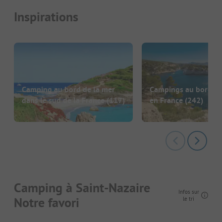
Inspirations
Camping au bord de la mer
Campings au bord de
dans le sud de la France
(117)
en France
(242)
Camping à Saint-Nazaire
Infos sur
Notre favori
le tri