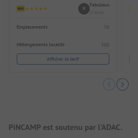
Fabuleux
9
(2 Avis)
Emplacements
Emp
70
Hébergements locatifs
Héb
300
Afficher le tarif
PiNCAMP est soutenu par l’ADAC.