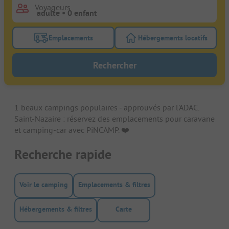
Voyageurs
Emplacements
Hébergements locatifs
Activez le bouton de filtre emplacements pour rech
Activez le bouton de
Rechercher
1 beaux campings populaires - approuvés par l'ADAC.
Saint-Nazaire : réservez des emplacements pour caravane
et camping-car avec PiNCAMP. ❤️️
Recherche rapide
Voir le camping
Emplacements & filtres
Hébergements & filtres
Carte