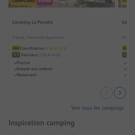
Camping Le Paradis
Eden 
France / Nouvelle-Aquitaine
France
Classification
Cl
Fabuleux
(
1914
Avis
)
F
9.3
9.4
Piscine
Vue 
Adapté aux enfants
Idéa
Restaurant
Gra
Voir tous les campings
Inspiration camping