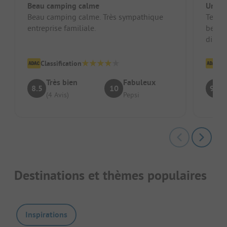
Beau camping calme
Un en
Beau camping calme. Très sympathique
Terrai
entreprise familiale.
belle 
distan
: pas d
Classification
Cl
Très bien
Fabuleux
8.5
10
9.1
(4 Avis)
Pepsi
Destinations et thèmes populaires
Inspirations