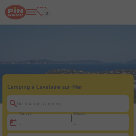
Camping à Cavalaire-sur-Mer
Destination, camping
Arrivée
Départ
-
-