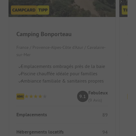
Camping Bonporteau
Ca
France / Provence-Alpes-Côte d'Azur / Cavalaire-
Fran
sur-Mer
sur-
Emplacements ombragés près de la baie
Te
Piscine chauffée idéale pour familles
Pi
Ambiance familiale & sanitaires propres
Id
Fabuleux
9.1
(9 Avis)
Emplacements
Emp
89
Hébergements locatifs
Héb
94