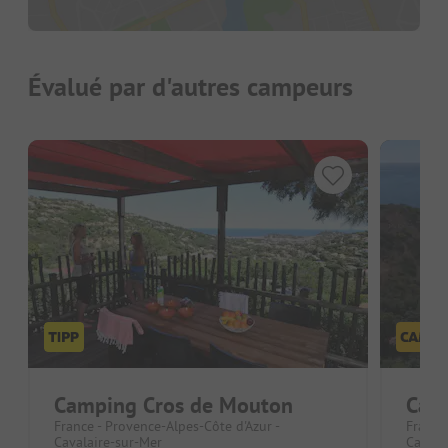
Évalué par d'autres campeurs
Camping Cros de Mouton
Cam
France - Provence-Alpes-Côte d'Azur -
France
Cavalaire-sur-Mer
Cavala