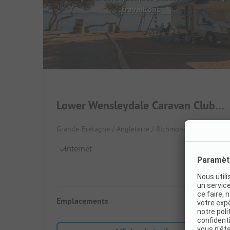
travaillons
Lower Wensleydale Caravan Club Site
Grande-Bretagne / Angleterre / Richmond
Internet
Emplacements
83