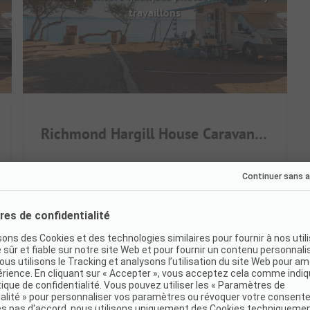
travaillons
Richmond Hargill House Caravan Club Site
Grande-Bretagne / Angleterre / Richmond
Camping de prairie verdoyante idyllique
Emplacements stabilisés avec Wi-Fi
Idéal pour amoureux de nature et calme
Emplacements
57