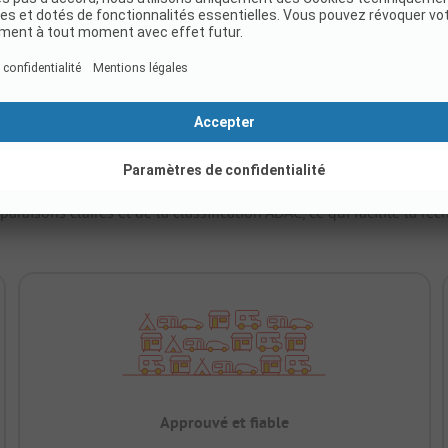
Afficher le tarif
’ADAC.
raisons claires et de la classification ADAC, ce qui facilite la r
Approuvé et fiable