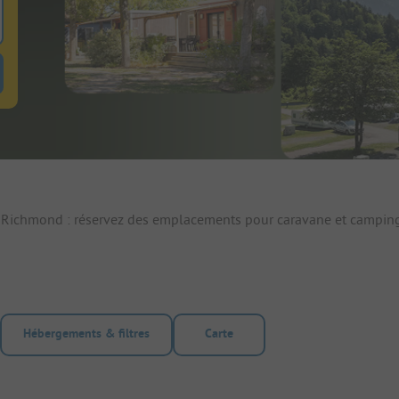
 pour rechercher emplacements
uton de filtre hebergements-locatifs pour rechercher hebergements-locati
. Richmond : réservez des emplacements pour caravane et camping
Hébergements & filtres
Carte