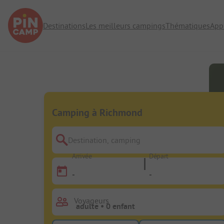
Destinations
Les meilleurs campings
Thématiques
App
Camping à Richmond
Destination, camping
Arrivée
Départ
-
-
Voyageurs