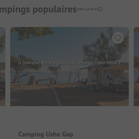
mpings populaires
Infos sur le tri
Il manque encore quelques photos, mais nous y
travaillons
Camping Usha Gap