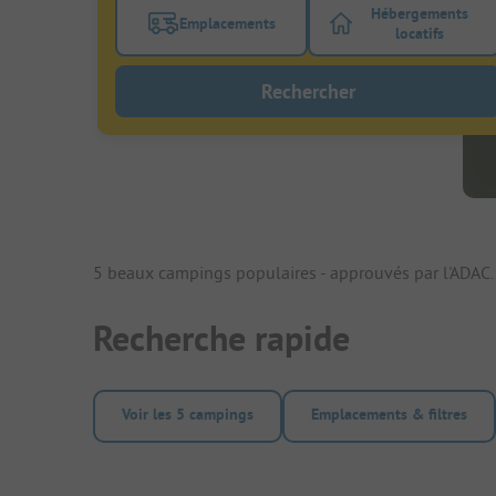
Hébergements
Emplacements
Activez le bouton de filtre emplacements
Activez le bo
locatifs
Rechercher
5 beaux campings populaires - approuvés par l'ADAC
Recherche rapide
Voir les 5 campings
Emplacements & filtres