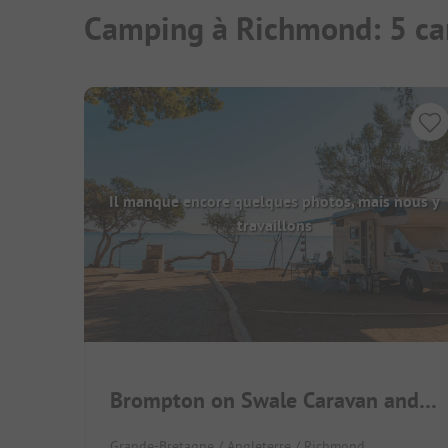
Camping à Richmond: 5 ca
Il manque encore quelques photos, mais nous y
travaillons
Brompton on Swale Caravan and Camping
Grande-Bretagne / Angleterre / Richmond