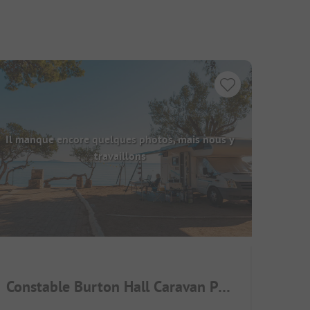
Il manque encore quelques photos, mais nous y
travaillons
Constable Burton Hall Caravan Park