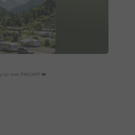
fs
-car avec PiNCAMP. ❤️️