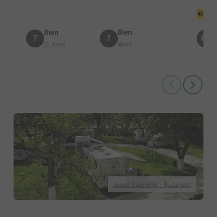
Cl
Bien
Bien
7
7
8.3
(1 Avis)
René
Arena Camping - Budapest