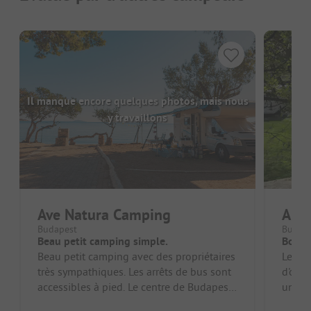
Il manque encore quelques photos, mais nous
y travaillons
Ave Natura Camping
Aren
Budapest
Budap
Beau petit camping simple.
Bon en
Beau petit camping avec des propriétaires
Le ter
très sympathiques. Les arrêts de bus sont
d'ombr
accessibles à pied. Le centre de Budapest
une b
est facilement accessib...
person