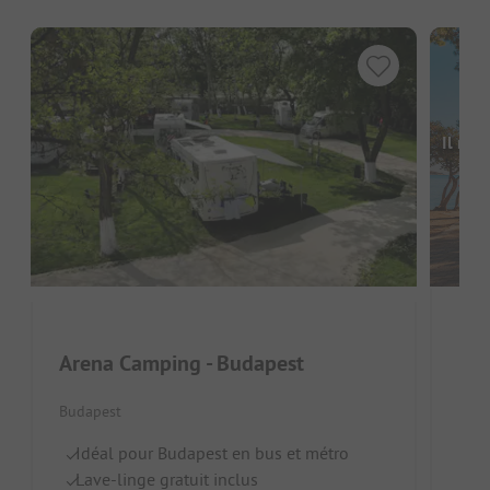
Il man
Hal
Arena Camping - Budapest
Buda
Budapest
R
Idéal pour Budapest en bus et métro
Ép
Lave-linge gratuit inclus