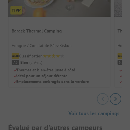
Barack Thermal Camping
Therm
Hongrie / Comitat de Bács-Kiskun
Hongri
Classification
Cl
Bien
(
2
Avis
)
A
7.5
6.7
Thermes et bien-être juste à côté
Accè
Idéal pour un séjour détente
Idéa
Emplacements ombragés dans la verdure
Empl
Voir tous les campings
Évalué par d'autres campeurs