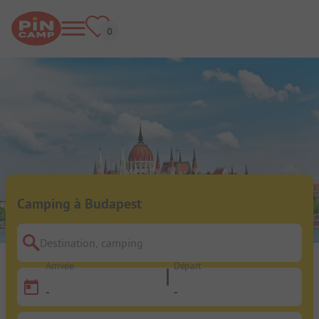
Camping à Budapest
Destination, camping
Arrivée
Départ
-
-