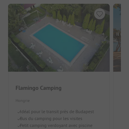
Il man
Flamingo Camping
Ca
Hongrie
Hong
Idéal pour le transit près de Budapest
Vu
Bus du camping pour les visites
Id
Petit camping verdoyant avec piscine
Pi