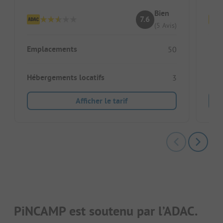
Bien
7.6
(5 Avis)
Emplacements
Emp
50
Hébergements locatifs
Héb
3
Afficher le tarif
PiNCAMP est soutenu par l’ADAC.