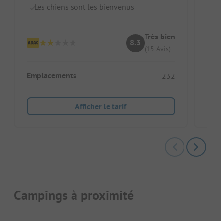
In
Les chiens sont les bienvenus
Très bien
8.3
(15 Avis)
Emp
Emplacements
232
Héb
Afficher le tarif
Campings à proximité