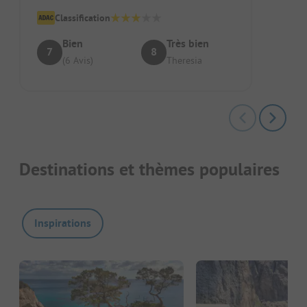
pas dérangeant. Espaces omb...
Classification
Bien
Très bien
7
8
(6 Avis)
Theresia
Destinations et thèmes populaires
Inspirations