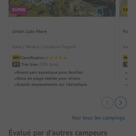
Union Lido Mare
Forne
Italie / Vénétie / Cavallino-Treporti
Italie 
Classification
Cl
Très bien
(
395
Avis
)
F
8.9
9
Grand parc aquatique pour familles
Situ
Zone de plage dédiée pour chiens
Idéa
Grands emplacements sur l'Adriatique
Bien
Voir tous les campings
Évalué par d'autres campeurs