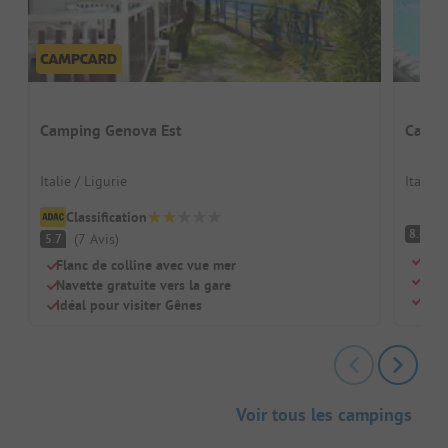
Camping Genova Est
Campi
Italie / Ligurie
Italie 
Classification
Tr
8.4
(
7
Avis
)
5.7
Plag
Flanc de colline avec vue mer
Idéa
Navette gratuite vers la gare
Sani
Idéal pour visiter Gênes
Voir tous les campings