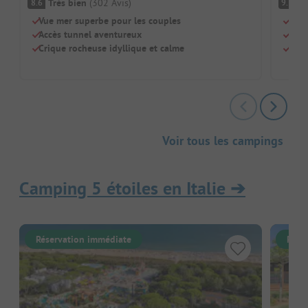
Très bien
(
302
Avis
)
F
8.6
9.3
Vue mer superbe pour les couples
Au b
Accès tunnel aventureux
Empl
Crique rocheuse idyllique et calme
Chie
Voir tous les campings
Camping 5 étoiles en Italie
➔
Réservation immédiate
Rése