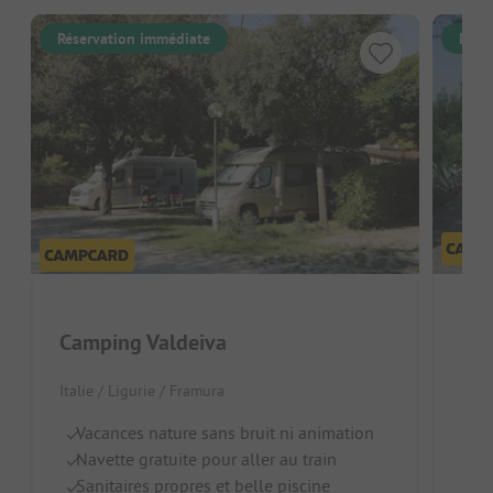
Réservation immédiate
Rése
Ca
Camping Valdeiva
Itali
Italie / Ligurie / Framura
C
Vacances nature sans bruit ni animation
I
Navette gratuite pour aller au train
n
Sanitaires propres et belle piscine