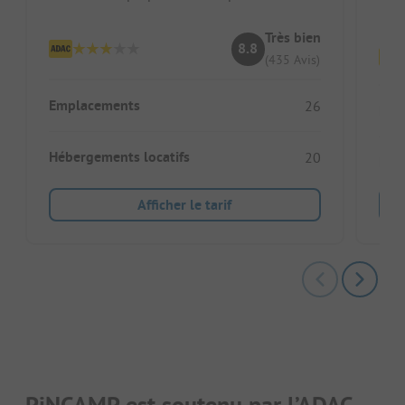
Pi
Très bien
8.8
(435 Avis)
Emplacements
26
Emp
Hébergements locatifs
20
Héb
Afficher le tarif
PiNCAMP est soutenu par l’ADAC.