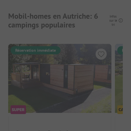
Mobil-homes en Autriche: 6
Infos
sur le
campings populaires
tri
Réservation immédiate
Rése