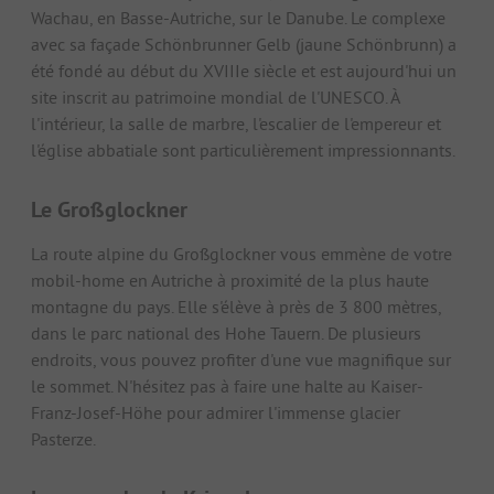
Wachau, en Basse-Autriche, sur le Danube. Le complexe
avec sa façade Schönbrunner Gelb (jaune Schönbrunn) a
été fondé au début du XVIIIe siècle et est aujourd'hui un
site inscrit au patrimoine mondial de l'UNESCO. À
l'intérieur, la salle de marbre, l'escalier de l'empereur et
l'église abbatiale sont particulièrement impressionnants.
Le Großglockner
La route alpine du Großglockner vous emmène de votre
mobil-home en Autriche à proximité de la plus haute
montagne du pays. Elle s'élève à près de 3 800 mètres,
dans le parc national des Hohe Tauern. De plusieurs
endroits, vous pouvez profiter d'une vue magnifique sur
le sommet. N'hésitez pas à faire une halte au Kaiser-
Franz-Josef-Höhe pour admirer l'immense glacier
Pasterze.