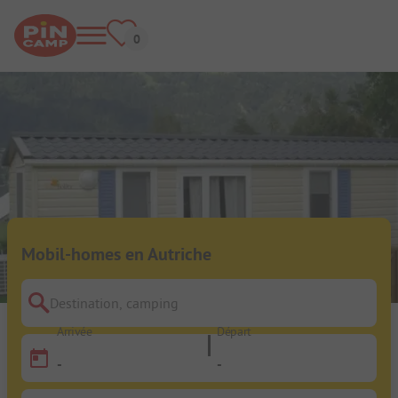
Mobil-homes en Autriche
Destination, camping
Arrivée
Départ
-
-