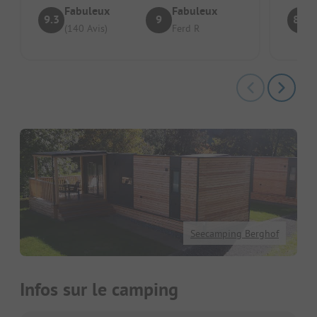
Fabuleux
Fabuleux
9.3
9
8.9
(140 Avis)
Ferd R
Seecamping Berghof
Infos sur le camping