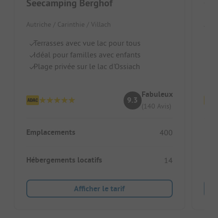
Seecamping Berghof
Ca
Autriche / Carinthie / Villach
Autr
Terrasses avec vue lac pour tous
Je
Idéal pour familles avec enfants
Es
Plage privée sur le lac d'Ossiach
E
Fabuleux
9.3
(140 Avis)
Emplacements
Emp
400
Hébergements locatifs
Héb
14
Afficher le tarif