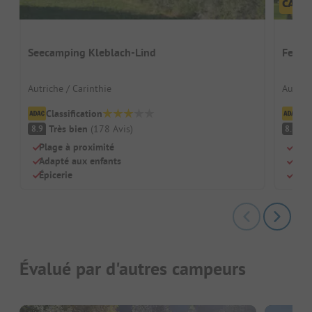
Seecamping Kleblach-Lind
Ferie
Autriche / Carinthie
Autrich
Classification
Cl
Très bien
(
178
Avis
)
Tr
8.9
8.8
Plage à proximité
Terr
Adapté aux enfants
Pour
Épicerie
Anim
Évalué par d'autres campeurs