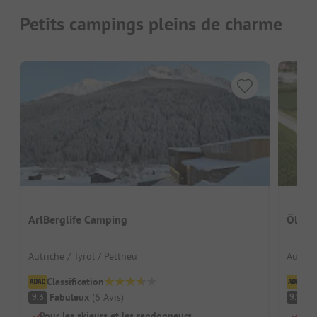
Petits campings pleins de charme
ArlBerglife Camping
Ölspu
Autriche / Tyrol / Pettneu
Autrich
Classification
Cl
Fabuleux
(
6
Avis
)
F
9.3
9.9
Pour les skieurs et les randonneurs
Coin