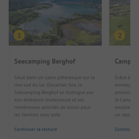
Seecamping Berghof
Camp M
Situé dans un cadre pittoresque sur la
Grâce à sa 
rive sud du lac Ossiacher See, le
montagnes e
Seecamping Berghof se distingue par
proximité 
son ambiance chaleureuse et ses
le Camp Mo
nombreuses activités de loisirs pour
excellent 
les familles avec enfa...
un séjour va
Continuer la lecture
Continuer l