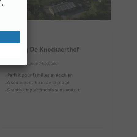
Camping De Knockaerthof
Pays-Bas / Zélande / Cadzand
Parfait pour familles avec chien
À seulement 3 km de la plage
Grands emplacements sans voiture