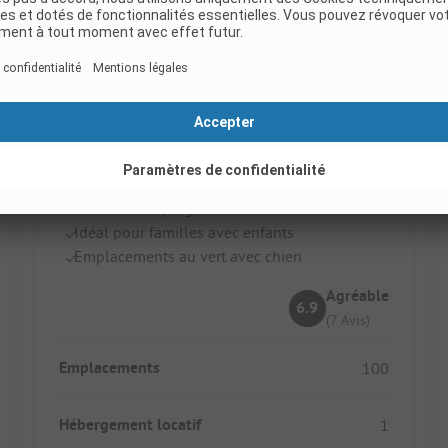
Camping De Hoogte
Pays-Bas / Zélande / Sluis
Proche de la plage de la mer du Nord
Idéal pour familles avec enfants
Emplacements au vert avec chien
Agréable
6.9
(7 Avis)
Emplacements
100
Hébergement locatif
1