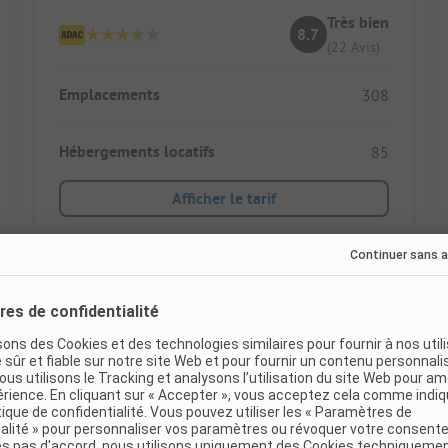
Très bien
8.7
(22 Avis)
Emplacements
308
Hébergements locatifs
85
Afficher le tarif
Il manque encore quelques photos, mais nous y
travaillons