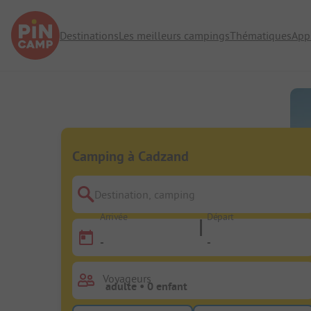
Destinations
Les meilleurs campings
Thématiques
App
Camping à Cadzand
Destination, camping
Arrivée
Départ
-
-
Voyageurs