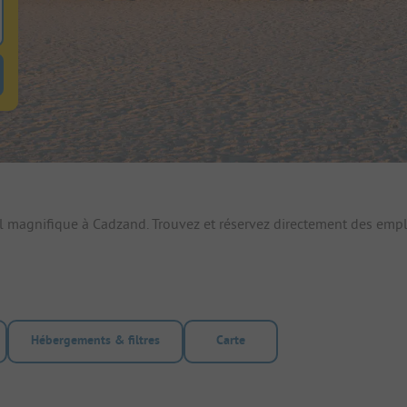
 pour rechercher emplacements
uton de filtre hebergements-locatifs pour rechercher hebergements-locati
l magnifique à Cadzand. Trouvez et réservez directement des em
Hébergements & filtres
Carte