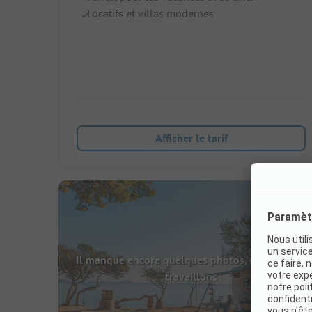
Locatifs et villas modernes
Afficher le tarif
Il manque encore quelques photos, mais nous y
travaillons