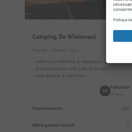
Camping De Wielewaal
Pays-Bas / Zélande / Sluis
Idéal pour familles & baigneurs
Emplacements verts près de la mer
Aire de jeux & pain frais
Fabuleux
10
(3 Avis)
Emplacements
100
Hébergement locatif
1