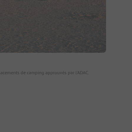
fs
placements de camping approuvés par l'ADAC.