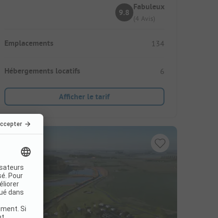
Fabuleux
9.8
(4 Avis)
Emplacements
134
Hébergements locatifs
6
Afficher le tarif