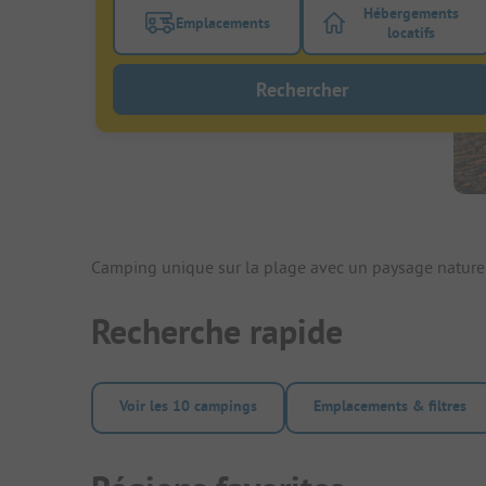
Hébergements
Emplacements
Activez le bouton de filtre emplacements
Activez le bo
locatifs
Rechercher
Camping unique sur la plage avec un paysage nature
Recherche rapide
Voir les 10 campings
Emplacements & filtres