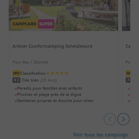
Ardoer Comfortcamping Scheldeoord
Campi
Pays-Bas / Zélande
Pays-B
Classification
Cl
Très bien
(
28
Avis
)
B
8.2
7.6
Paradis pour familles avec enfants
Situ
Piscines et plage près de la digue
Idéa
Sanitaires propres et douche pour chien
Pisc
Voir tous les campings