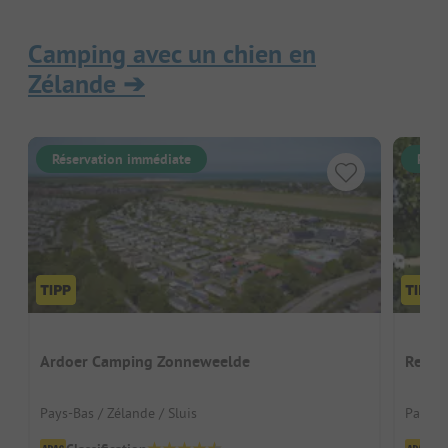
Camping avec un chien en
Zélande
➔
Réservation immédiate
Rése
Ardoer Camping Zonneweelde
Recre
Pays-Bas / Zélande / Sluis
Pays-B