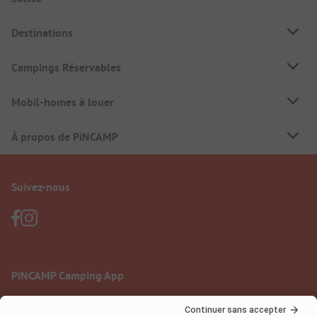
Destinations
Campings Réservables
Mobil-homes à louer
À propos de PiNCAMP
Suivez-nous
PiNCAMP Camping App
à utiliser gratuitement