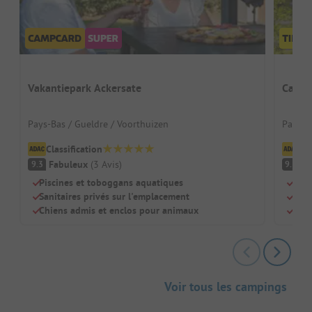
Vakantiepark Ackersate
Campi
Pays-Bas / Gueldre / Voorthuizen
Pays-B
Classification
Cl
Fabuleux
(
3
Avis
)
F
9.3
9.3
Piscines et toboggans aquatiques
Idéa
Sanitaires privés sur l'emplacement
Pisc
Chiens admis et enclos pour animaux
Sani
Voir tous les campings