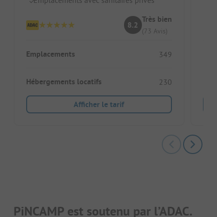
Très bien
8.2
(73 Avis)
Emplacements
Emp
349
Hébergements locatifs
Héb
230
Afficher le tarif
PiNCAMP est soutenu par l’ADAC.