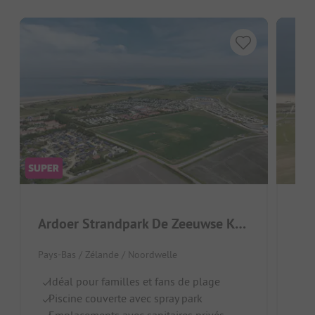
Ardoer Strandpark De Zeeuwse Kust
Res
Pays-Bas / Zélande / Noordwelle
Pays
Idéal pour familles et fans de plage
À 
Piscine couverte avec spray park
G
Emplacements avec sanitaires privés
C