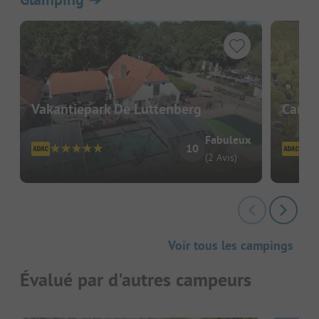
Vakantiepark De Luttenberg
Campi
Fabuleux
10
(2 Avis)
Voir tous les campings
Évalué par d'autres campeurs