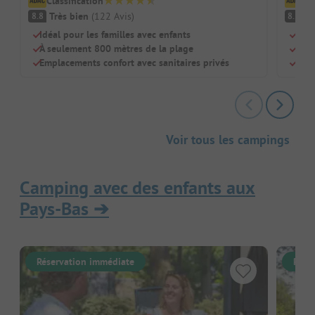
Classification
Cl
Très bien
(
122
Avis
)
Tr
8.8
8.5
Idéal pour les familles avec enfants
Lac 
À seulement 800 mètres de la plage
Plei
Emplacements confort avec sanitaires privés
Chie
Voir tous les campings
Camping avec des enfants aux
Pays-Bas
➔
Réservation immédiate
Rése