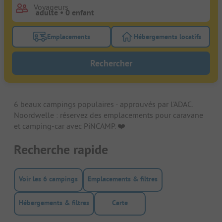
Voyageurs
Emplacements
Hébergements locatifs
Activez le bouton de filtre emplacements pour rech
Activez le bouton de
Rechercher
6 beaux campings populaires - approuvés par l'ADAC.
Noordwelle : réservez des emplacements pour caravane
et camping-car avec PiNCAMP. ❤️️
Recherche rapide
Voir les 6 campings
Emplacements & filtres
Hébergements & filtres
Carte