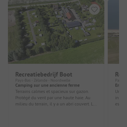
Recreatiebedrijf Boot
Reso
Pays-Bas - Zélande - Noordwelle
Pays-B
Camping sur une ancienne ferme
Empla
Terrains calmes et spacieux sur gazon.
Un em
Protégé du vent par une haute haie. Au
instal
milieu du terrain, il y a un abri couvert. Le
est à 
bâtiment sanitaire est ne...
parcel