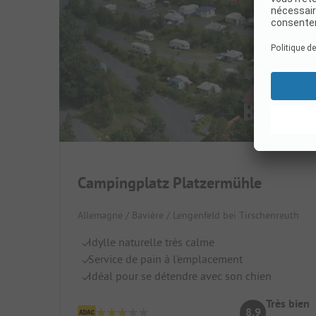
Campingplatz Platzermühle
Allemagne / Bavière / Lengenfeld bei Tirschenreuth
Idylle naturelle très calme
Service de pain à l'emplacement
Idéal pour se détendre avec son chien
Très bien
8.9