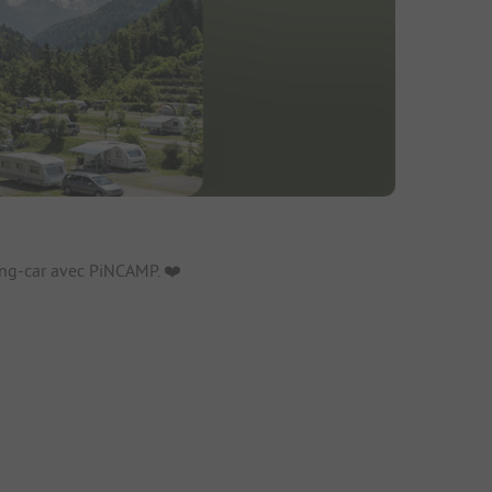
fs
ng-car avec PiNCAMP. ❤️️