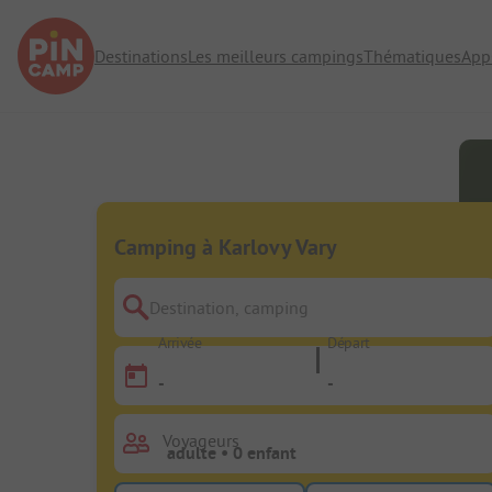
Destinations
Les meilleurs campings
Thématiques
App
Camping à Karlovy Vary
Destination, camping
Arrivée
Départ
-
-
Voyageurs