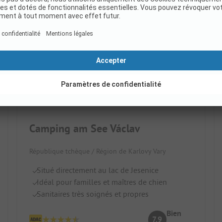
Camping am See Václav
République tchèque / Région de Karlovy Vary
Situé directement au lac de Jesenice
Idéal pour familles et maîtres de chien
Sanitaires très soignés et propres
Bien
7.9