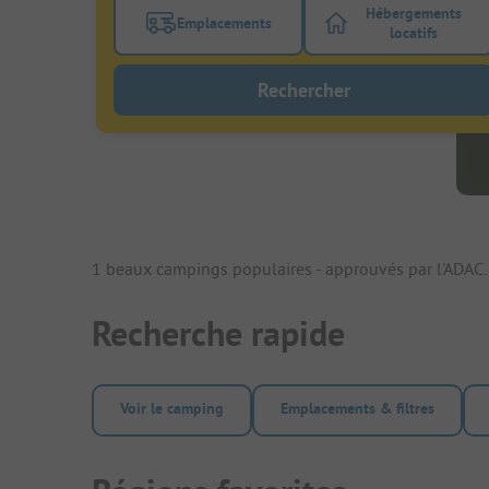
Hébergements
Emplacements
Activez le bouton de filtre emplacements
Activez le bo
locatifs
Rechercher
1 beaux campings populaires - approuvés par l'ADAC.
Recherche rapide
Voir le camping
Emplacements & filtres