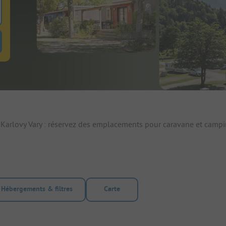
 pour rechercher emplacements
uton de filtre hebergements-locatifs pour rechercher hebergements-locati
 Karlovy Vary : réservez des emplacements pour caravane et campi
Hébergements & filtres
Carte