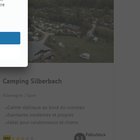
Camping Silberbach
Allemagne / Saxe
Calme idyllique au bord du ruisseau
Sanitaires modernes et propres
Idéal pour randonneurs et chiens
Fabuleux
9.3