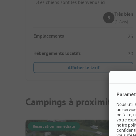
Les chiens sont les bienvenus ici
Très bien
8
(1 Avis)
Emplacements
23
Hébergements locatifs
20
Afficher le tarif
Campings à proximité
Réservation immédiate