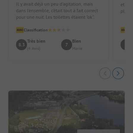
Il y avait déjà un peu d'agitation, mais
et vot
dans l'ensemble, c'était tout à fait correct
plaisi
pour une nuit. Les toilettes étaient "ok".
place.
Classification
Cl
Très bien
Bien
8.3
7
5
(4 Avis)
Marie