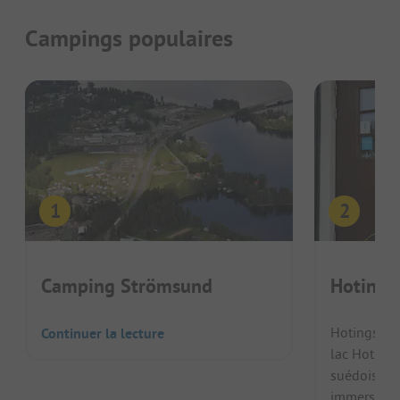
Campings populaires
Camping Strömsund
Hotings
Hotings Ca
Continuer la lecture
lac Hotings
suédois. Ce
immersion 