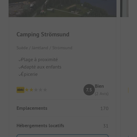
Camping Strömsund
Hot
Suède / Jämtland / Strömsund
Suèd
Plage à proximité
C
Adapté aux enfants
Pl
Épicerie
Id
Bien
7.5
(2 Avis)
Emp
Emplacements
170
Héb
Hébergements locatifs
31