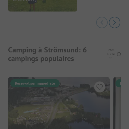
Camping à Strömsund: 6
Infos
sur le
campings populaires
tri
Réservation immédiate
Rése