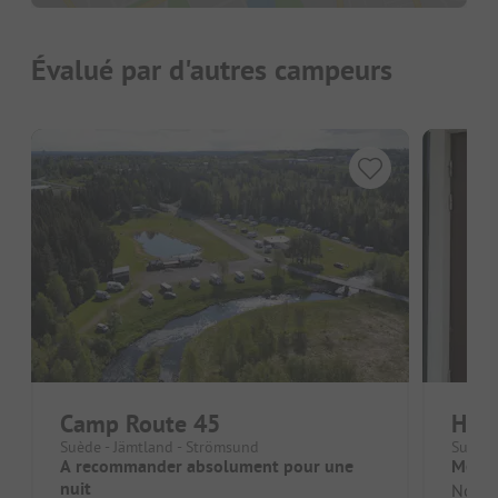
Évalué par d'autres campeurs
Camp Route 45
Hot
Suède - Jämtland - Strömsund
Suède 
A recommander absolument pour une
Merci 
nuit
Nous 