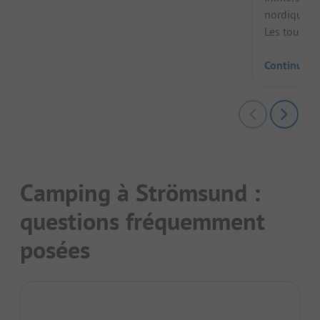
nordique et
Les touriste
Continuer l
Camping à Strömsund :
questions fréquemment
posées