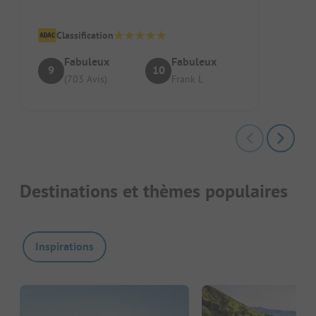
nous avons passé un très agréable séjour.
Classification
Fabuleux
Fabuleux
9
10
(703 Avis)
Frank L
Destinations et thèmes populaires
Inspirations