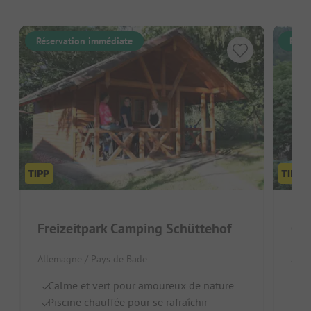
Réservation immédiate
Rése
Freizeitpark Camping Schüttehof
Cam
Allemagne / Pays de Bade
Alle
Calme et vert pour amoureux de nature
Am
Piscine chauffée pour se rafraîchir
En