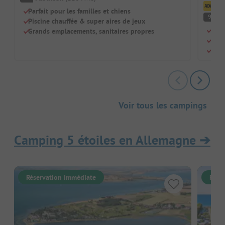
Cl
Parfait pour les familles et chiens
F
9
Piscine chauffée & super aires de jeux
Un v
Grands emplacements, sanitaires propres
Pisc
Beau
Voir tous les campings
Camping 5 étoiles en Allemagne
➔
Réservation immédiate
Rése