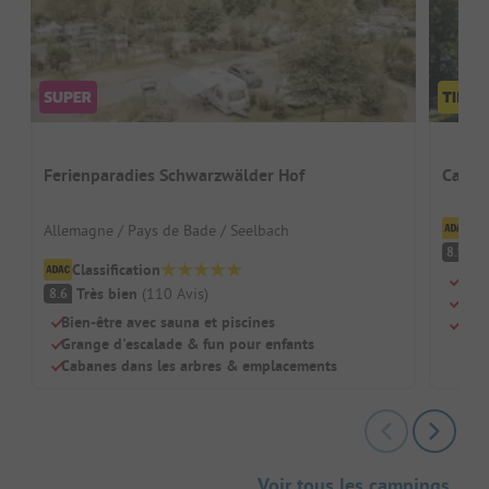
Ferienparadies Schwarzwälder Hof
Campi
Cl
Allemagne / Pays de Bade / Seelbach
Tr
8.9
Classification
Idéa
Très bien
(
110
Avis
)
8.6
Prop
Bien-être avec sauna et piscines
Lac 
Grange d'escalade & fun pour enfants
Cabanes dans les arbres & emplacements
Voir tous les campings