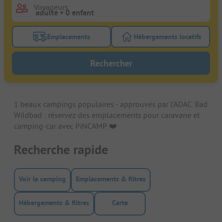
Voyageurs
Emplacements
Hébergements locatifs
Activez le bouton de filtre emplacements pour rech
Activez le bouton de
Rechercher
1 beaux campings populaires - approuvés par l'ADAC. Bad
Wildbad : réservez des emplacements pour caravane et
camping-car avec PiNCAMP. ❤️️
Recherche rapide
Voir le camping
Emplacements & filtres
Hébergements & filtres
Carte