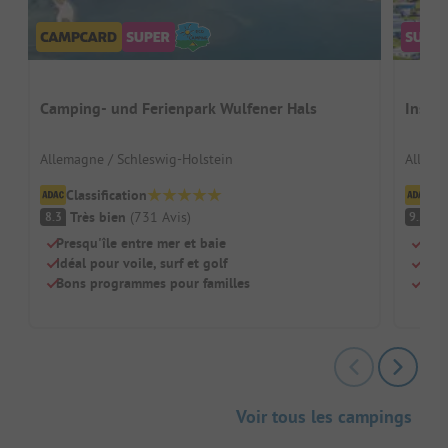
Camping- und Ferienpark Wulfener Hals
Insel
Allemagne / Schleswig-Holstein
Allema
Classification
Cl
Très bien
(
731
Avis
)
F
8.3
9.2
Presqu'île entre mer et baie
Dire
Idéal pour voile, surf et golf
Espa
Bons programmes pour familles
Idéa
Voir tous les campings