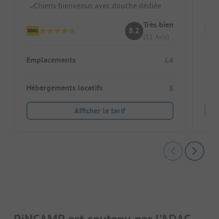
Chiens bienvenus avec douche dédiée
C
Très bien
8.2
(11 Avis)
Emplacements
Emp
64
Hébergements locatifs
Héb
8
Afficher le tarif
PiNCAMP est soutenu par l’ADAC.