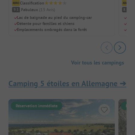
Classification
Cl
Fabuleux
(
13
Avis
)
Tr
9.1
8.2
Lac de baignade au pied du camping-car
Calm
Détente pour familles et chiens
Pisc
Emplacements ombragés dans la forêt
Chie
Voir tous les campings
Camping 5 étoiles en Allemagne
➔
Réservation immédiate
Rése