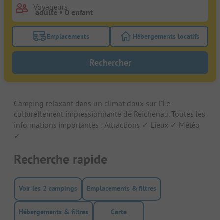
Voyageurs
Emplacements
Hébergements locatifs
Activez le bouton de filtre emplacements pour rech
Activez le bouton de
Rechercher
Camping relaxant dans un climat doux sur l'île
culturellement impressionnante de Reichenau. Toutes les
informations importantes : Attractions ✓ Lieux ✓ Météo
✓
Recherche rapide
Voir les 2 campings
Emplacements & filtres
Hébergements & filtres
Carte