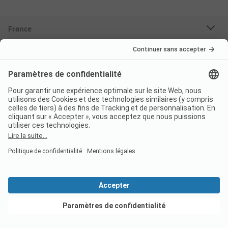
France
Italie
Croatie
Allemagne
Suisse
Destinations
Campings Réservables
Mobil-homes à louer