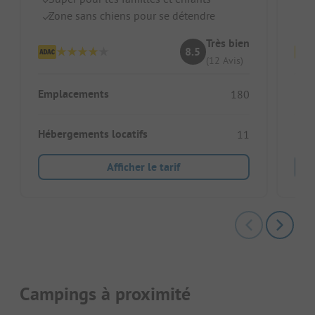
Zone sans chiens pour se détendre
Re
Très bien
8.5
(12 Avis)
Emplacements
Emp
180
Hébergements locatifs
Héb
11
Afficher le tarif
Campings à proximité