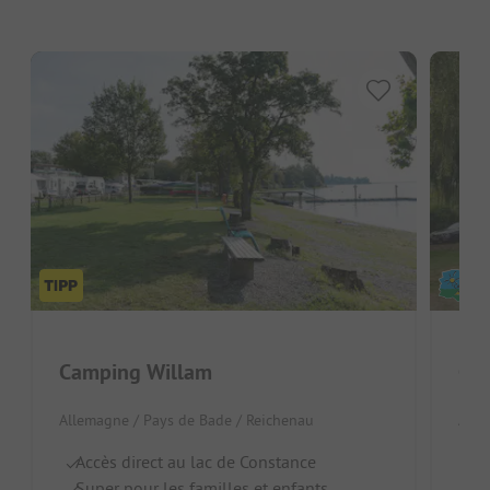
Camping Willam
Cam
Allemagne / Pays de Bade / Reichenau
Alle
Accès direct au lac de Constance
Id
Super pour les familles et enfants
Z