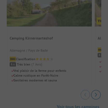
Camping Kirnermarteshof
Alb-C
Cl
Allemagne / Pays de Bade
Tr
8.2
Classification
Situ
Très bien
(
7
Avis
)
8.6
Baig
Vrai plaisir de la ferme pour enfants
Idéa
Calme rustique en Forêt-Noire
Sanitaires modernes et sauna
Voir tous les campings