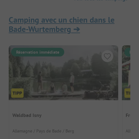
Camping avec un chien dans le
Bade-Wurtemberg
➔
Réservation immédiate
Rése
Waldbad Isny
Freiz
Allemagne / Pays de Bade / Berg
Allema