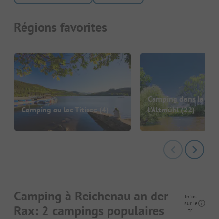
Régions favorites
Camping dans la vall
Camping au lac Titisee
(4)
l'Altmühl
(22)
Camping à Reichenau an der
Infos
sur le
Rax: 2 campings populaires
tri