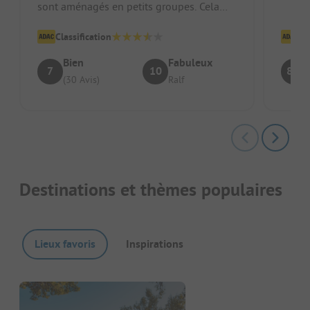
sont aménagés en petits groupes. Cela
donne un aspect ouvert et agréable....
Classification
Cl
Bien
Fabuleux
7
10
8.5
(30 Avis)
Ralf
Destinations et thèmes populaires
Lieux favoris
Inspirations