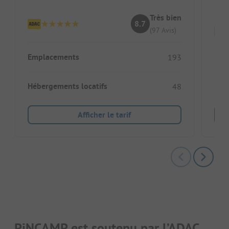
G
Très bien
8.7
(97 Avis)
Emplacements
193
Emp
Hébergements locatifs
48
Héb
Afficher le tarif
PiNCAMP est soutenu par l’ADAC.