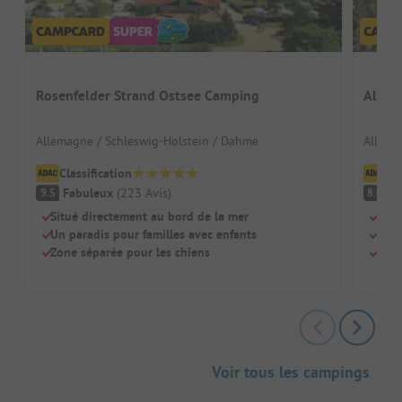
Rosenfelder Strand Ostsee Camping
Alfsee
Allemagne / Schleswig-Holstein / Dahme
Allema
Classification
Cl
Fabuleux
(
223
Avis
)
Tr
9.5
8.4
Situé directement au bord de la mer
Acti
Un paradis pour familles avec enfants
Ski 
Zone séparée pour les chiens
Supe
Voir tous les campings