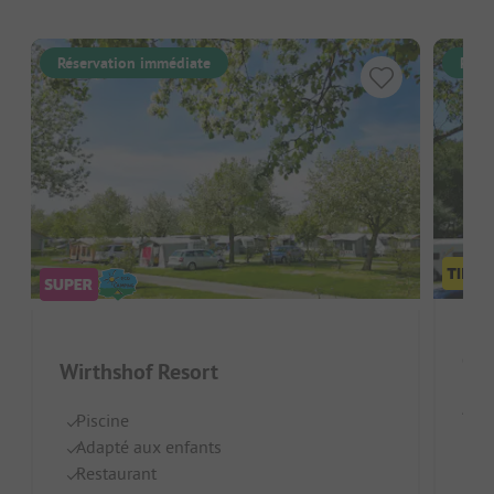
Réservation immédiate
Rése
Cam
Wirthshof Resort
Alle
Piscine
Adapté aux enfants
Gé
Restaurant
Na