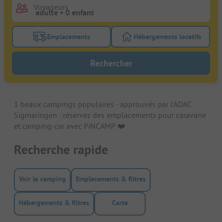
Voyageurs
Emplacements
Hébergements locatifs
Activez le bouton de filtre emplacements pour rech
Activez le bouton de
Rechercher
1 beaux campings populaires - approuvés par l'ADAC.
Sigmaringen : réservez des emplacements pour caravane
et camping-car avec PiNCAMP. ❤️️
Recherche rapide
Voir le camping
Emplacements & filtres
Hébergements & filtres
Carte