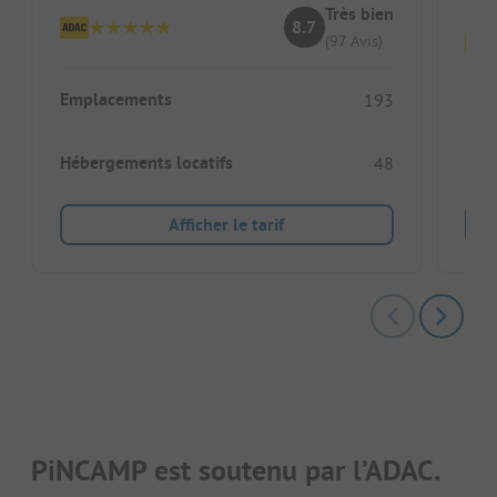
Très bien
8.7
(97 Avis)
Emplacements
193
Emp
Hébergements locatifs
48
Héb
Afficher le tarif
PiNCAMP est soutenu par l’ADAC.