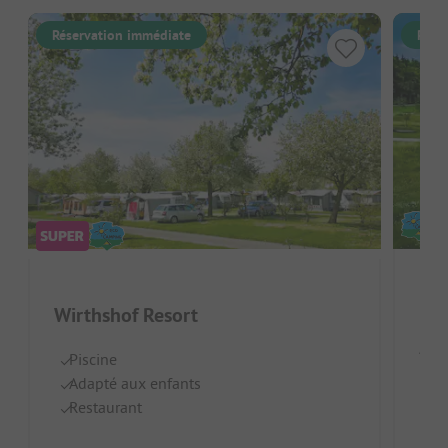
Réservation immédiate
Rése
Ho
Wirthshof Resort
Alle
Piscine
Adapté aux enfants
A
Restaurant
Do
C