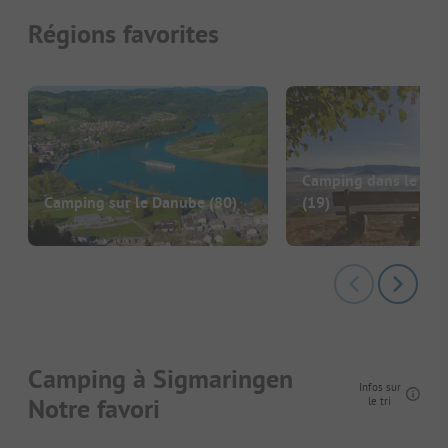
Régions favorites
Camping dans le Jur
Camping sur le Danube
(80)
(19)
Camping à Sigmaringen
Infos sur
Notre favori
le tri