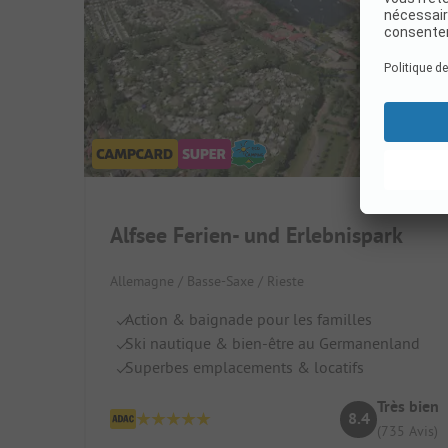
Alfsee Ferien- und Erlebnispark
Allemagne / Basse-Saxe / Rieste
Action & baignade pour les familles
Ski nautique & bien-être au Germanenland
Superbes emplacements & locatifs
Très bien
8.4
(735 Avis)