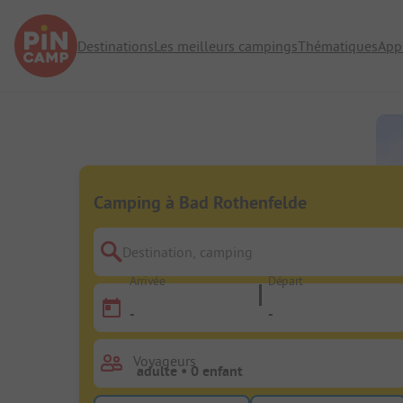
Destinations
Les meilleurs campings
Thématiques
App
Camping à Bad Rothenfelde
Destination, camping
Arrivée
Départ
-
-
Voyageurs