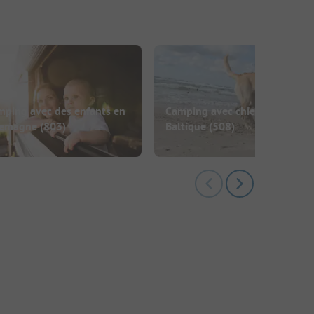
mping avec des enfants en
Camping avec chien à la mer
lemagne
(803)
Baltique
(508)