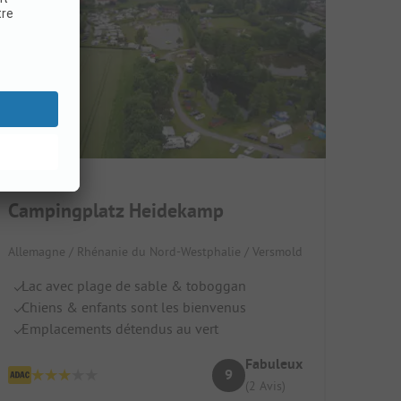
Campingplatz Heidekamp
Allemagne / Rhénanie du Nord-Westphalie / Versmold
Lac avec plage de sable & toboggan
Chiens & enfants sont les bienvenus
Emplacements détendus au vert
Fabuleux
9
(2 Avis)