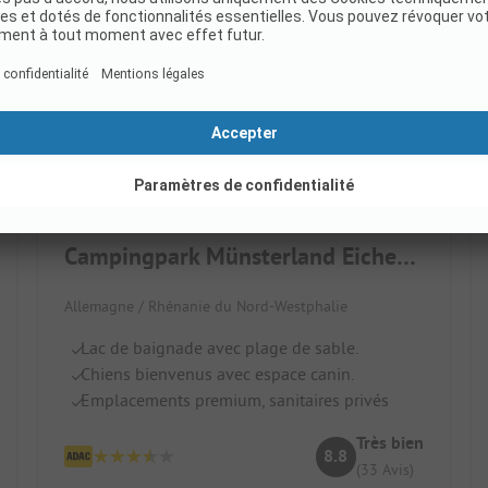
Campingpark Münsterland Eichenhof
Allemagne / Rhénanie du Nord-Westphalie
Lac de baignade avec plage de sable.
Chiens bienvenus avec espace canin.
Emplacements premium, sanitaires privés
Très bien
8.8
(33 Avis)