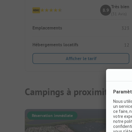
Très bien
8.9
(31 Avis)
Emplacements
323
Hébergements locatifs
12
Afficher le tarif
Campings à proximité
Réservation immédiate