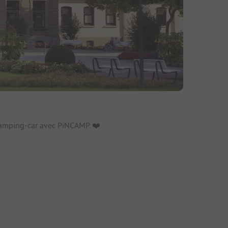
fs
amping-car avec PiNCAMP. ❤️️