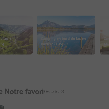
oiles en
Camping en bord de lac en
Ca
23)
Bavière
(105)
Al
 Notre favori
Infos sur le tri