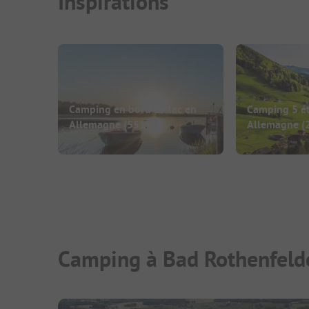
Inspirations
Camping en bord de lac en
Camping 5 ét
Allemagne
(551)
Allemagne
(
Camping à Bad Rothenfelde