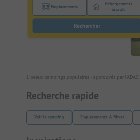
Hébergements
Emplacements
Activez le bouton de filtre emplacements
Activez le bo
locatifs
Rechercher
1 beaux campings populaires - approuvés par l'ADAC.
Recherche rapide
Voir le camping
Emplacements & filtres