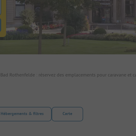
 pour rechercher emplacements
uton de filtre hebergements-locatifs pour rechercher hebergements-locati
 Bad Rothenfelde : réservez des emplacements pour caravane et c
Hébergements & filtres
Carte