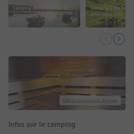
Camping en bord de lac en
Camping 5 étoiles en
Allemagne
(551)
Allemagne
(23)
KNAUS Campingpark Bleckede
Infos sur le camping