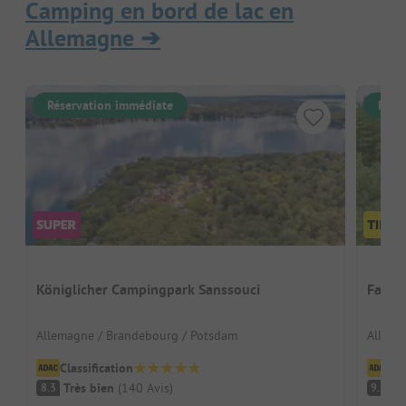
Camping en bord de lac en
Allemagne
➔
Réservation immédiate
Rése
Königlicher Campingpark Sanssouci
Famil
Allemagne / Brandebourg / Potsdam
Allema
Classification
Cl
Très bien
(
140
Avis
)
F
8.3
9.2