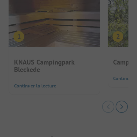
KNAUS Campingpark
Camping
Bleckede
Continuer l
Continuer la lecture