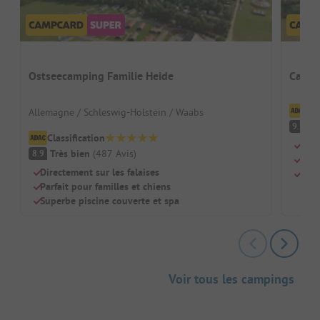
Ostseecamping Familie Heide
Campi
Cl
Allemagne / Schleswig-Holstein / Waabs
F
9.7
Classification
Idéa
Très bien
(
487
Avis
)
8.9
Sani
Directement sur les falaises
Pisc
Parfait pour familles et chiens
Superbe piscine couverte et spa
Voir tous les campings