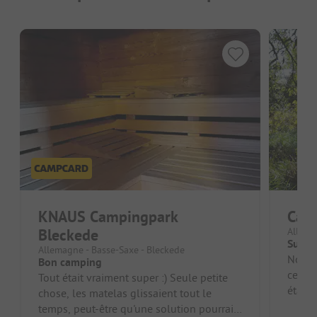
KNAUS Campingpark
Camp
Bleckede
Allema
Super
Allemagne - Basse-Saxe - Bleckede
Nous n
Bon camping
cela 
Tout était vraiment super :) Seule petite
étaien
chose, les matelas glissaient tout le
les ins
temps, peut-être qu'une solution pourrait