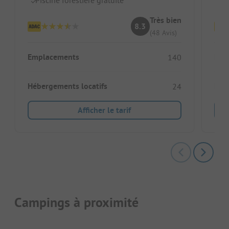
Très bien
8.3
(48 Avis)
Emplacements
Emp
140
Hébergements locatifs
Héb
24
Afficher le tarif
Campings à proximité