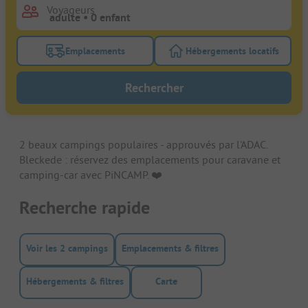
Voyageurs
Emplacements
Hébergements locatifs
Activez le bouton de filtre emplacements pour rech
Activez le bouton de
Rechercher
2 beaux campings populaires - approuvés par l'ADAC.
Bleckede : réservez des emplacements pour caravane et
camping-car avec PiNCAMP. ❤️️
Recherche rapide
Voir les 2 campings
Emplacements & filtres
Hébergements & filtres
Carte