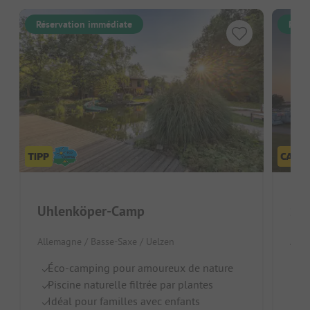
Réservation immédiate
Rése
Uhlenköper-Camp
Sto
Allemagne / Basse-Saxe / Uelzen
Alle
Éco-camping pour amoureux de nature
P
Piscine naturelle filtrée par plantes
Id
Idéal pour familles avec enfants
G