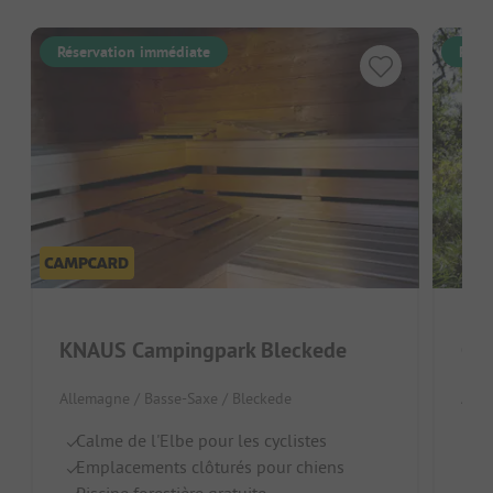
Réservation immédiate
Rése
KNAUS Campingpark Bleckede
Cam
Allemagne / Basse-Saxe / Bleckede
Alle
Calme de l'Elbe pour les cyclistes
Su
Emplacements clôturés pour chiens
Id
Piscine forestière gratuite
Am