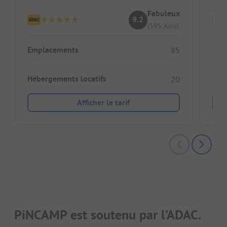
Fabuleux
9.2
(595 Avis)
Emplacements
Emp
85
Hébergements locatifs
Héb
20
Afficher le tarif
PiNCAMP est soutenu par l’ADAC.