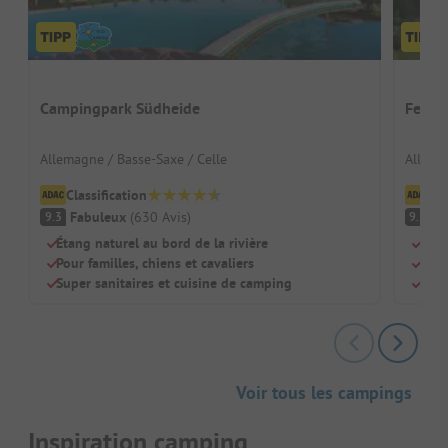
Campingpark Südheide
Ferie
Allemagne / Basse-Saxe / Celle
Allema
Classification
Cl
Fabuleux
(
630
Avis
)
F
9.3
9.2
Étang naturel au bord de la rivière
Pisc
Pour familles, chiens et cavaliers
Adap
Super sanitaires et cuisine de camping
Rest
Voir tous les campings
Inspiration camping