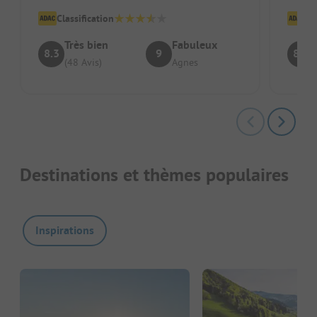
être trouvée.
Classification
Cl
Très bien
Fabuleux
8.3
9
8.4
(48 Avis)
Agnes
Destinations et thèmes populaires
Inspirations