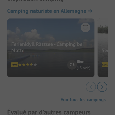
Camping naturiste en Allemagne
➔
Ferienidyll Rätzsee - Camping bei
Motte
Seeca
Bien
7.6
(13 Avis)
Voir tous les campings
Évalué par d'autres campeurs