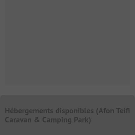
Hébergements disponibles
(
Afon Teifi
Caravan & Camping Park
)