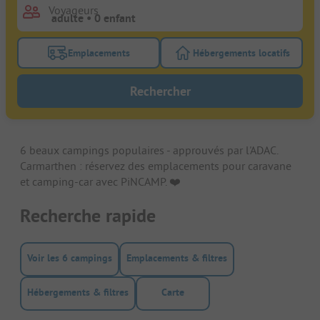
Voyageurs
Emplacements
Hébergements locatifs
Activez le bouton de filtre emplacements pour rech
Activez le bouton de
Rechercher
6 beaux campings populaires - approuvés par l'ADAC.
Carmarthen : réservez des emplacements pour caravane
et camping-car avec PiNCAMP. ❤️️
Recherche rapide
Voir les 6 campings
Emplacements & filtres
Hébergements & filtres
Carte