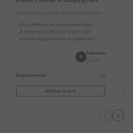
Erwlon Caravan & Camping Park
Grande-Bretagne / Pays de Galles / Carmarthen
Gran
Pour pêcheurs et randonneurs d'eau
Id
À seulement 500 m du centre-ville
À
Grands emplacements, en partie durs
E
Fabuleux
9
(1 Avis)
Emplacements
Emp
60
Afficher le tarif