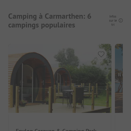
Camping à Carmarthen: 6
Infos
sur le
campings populaires
tri
Il man