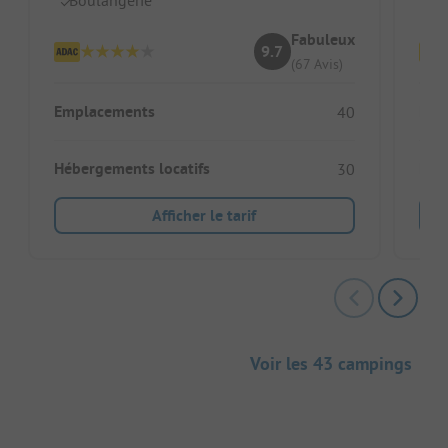
Fabuleux
9.7
(67 Avis)
Emplacements
Emp
40
Hébergements locatifs
Héb
30
Afficher le tarif
Voir les 43 campings