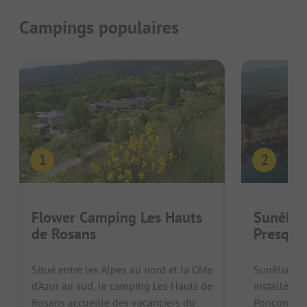
Campings populaires
Flower Camping Les Hauts
Sunêlia
de Rosans
Presquil
Situé entre les Alpes au nord et la Côte
Sunêlia - C
d'Azur au sud, le camping Les Hauts de
installé sur
Rosans accueille des vacanciers du
Ponçon, dan