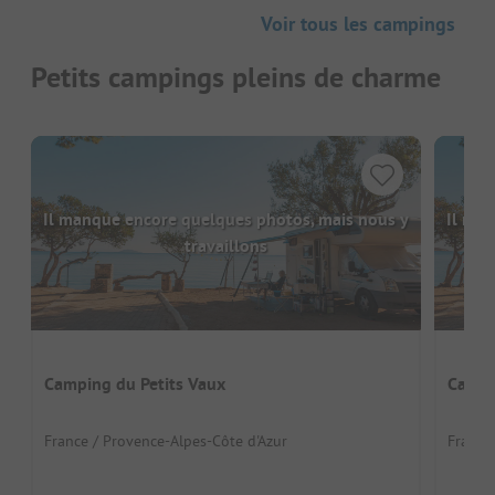
Voir tous les campings
Petits campings pleins de charme
Il manque encore quelques photos, mais nous y
Il man
travaillons
Camping du Petits Vaux
Campi
France / Provence-Alpes-Côte d'Azur
France