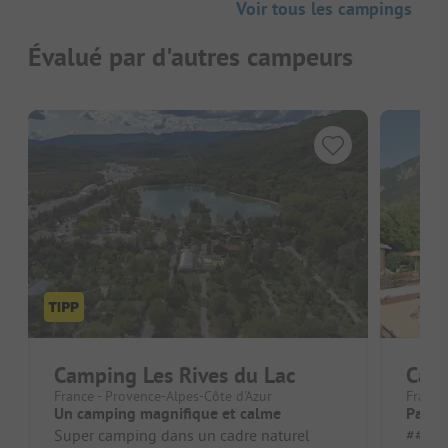
Voir tous les campings
Évalué par d'autres campeurs
Camping Les Rives du Lac
Cam
France - Provence-Alpes-Côte d'Azur
France
Un camping magnifique et calme
Pas en
Super camping dans un cadre naturel
##### Po