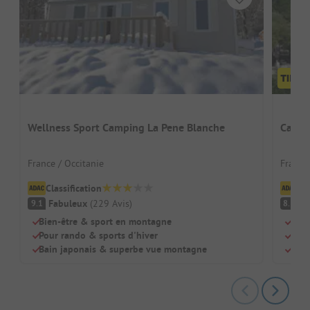
Wellness Sport Camping La Pene Blanche
Campin
France / Occitanie
France
Classification
Cl
Fabuleux
(
229
Avis
)
Tr
9.1
8.3
Bien-être & sport en montagne
Dire
Pour rando & sports d'hiver
Pisc
Bain japonais & superbe vue montagne
Gra