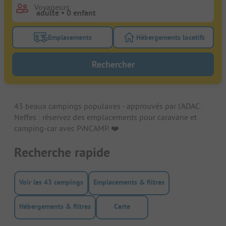
Voyageurs
Emplacements
Hébergements locatifs
Activez le bouton de filtre emplacements pour rech
Activez le bouton de
Rechercher
43 beaux campings populaires - approuvés par l'ADAC.
Neffes : réservez des emplacements pour caravane et
camping-car avec PiNCAMP. ❤️️
Recherche rapide
Voir les 43 campings
Emplacements & filtres
Hébergements & filtres
Carte