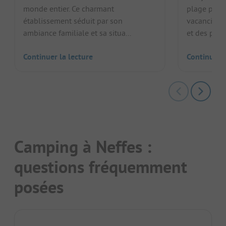
monde entier. Ce charmant
plage privé
établissement séduit par son
vacanciers
ambiance familiale et sa situa...
et des paddl
Continuer la lecture
Continuer l
Camping à Neffes :
questions fréquemment
posées