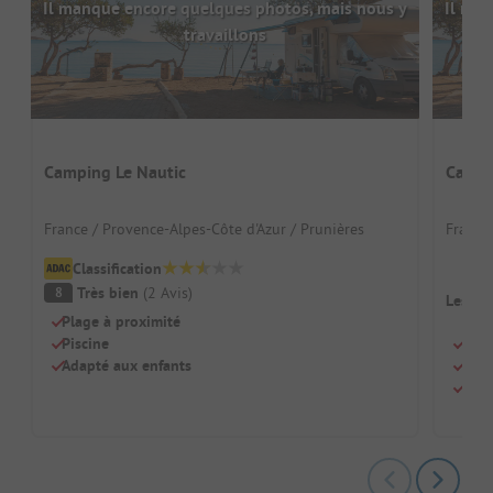
Il manque encore quelques photos, mais nous y
Il man
travaillons
Camping Le Nautic
Campi
France / Provence-Alpes-Côte d'Azur / Prunières
France
Classification
Très bien
(
2
Avis
)
8
Les ca
Plage à proximité
Piscine
Idéa
Adapté aux enfants
Pisc
Situ