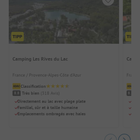
Camping Les Rives du Lac
Campin
France / Provence-Alpes-Côte d'Azur
France 
Classification
Cl
Très bien
(
318
Avis
)
Tr
8.8
8.5
Directement au lac avec plage plate
Pisc
Familial, sûr et à taille humaine
Adap
Emplacements ombragés avec haies
Rest