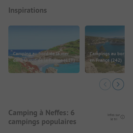
Inspirations
Camping au bord de la mer
Campings au bord de
dans le sud de la France
(117)
en France
(242)
Camping à Neffes: 6
Infos sur
campings populaires
le tri