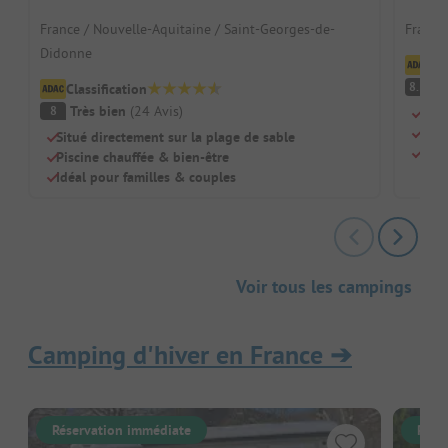
France / Nouvelle-Aquitaine / Saint-Georges-de-
France
Didonne
Cl
Tr
8.5
Classification
Très bien
(
24
Avis
)
8
Accè
Pisc
Situé directement sur la plage de sable
Idéa
Piscine chauffée & bien-être
Idéal pour familles & couples
Voir tous les campings
Camping d'hiver en France
➔
Réservation immédiate
Rése