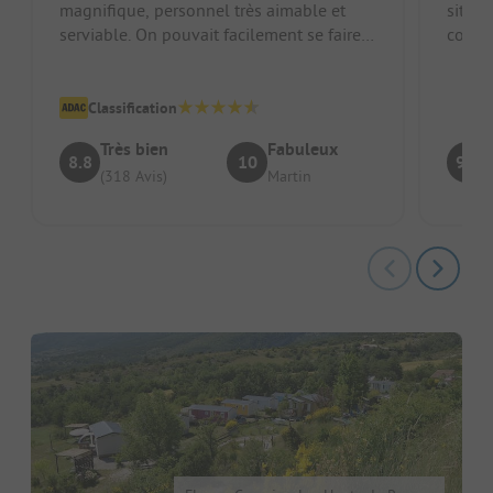
magnifique, personnel très aimable et
situé,
serviable. On pouvait facilement se faire
comme
comprendre en anglais et en allem...
locati
Classification
Très bien
Fabuleux
8.8
10
9.3
(318 Avis)
Martin