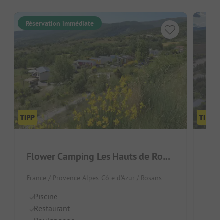
Réservation immédiate
Flower Camping Les Hauts de Rosans
Cam
France / Provence-Alpes-Côte d'Azur / Rosans
Fran
Piscine
Di
Restaurant
Fa
Boulangerie
E