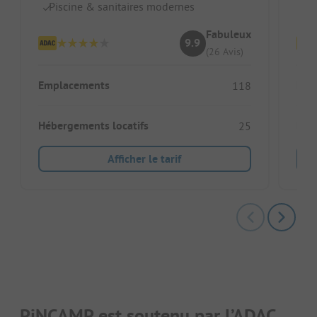
Piscine & sanitaires modernes
Su
Fabuleux
9.9
(26 Avis)
Emplacements
Emp
118
Hébergements locatifs
Héb
25
Afficher le tarif
PiNCAMP est soutenu par l’ADAC.