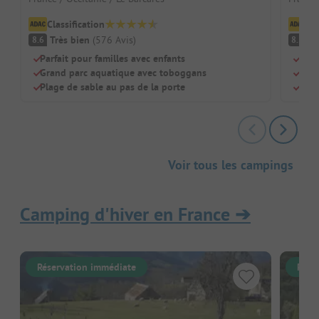
Classification
Cl
Très bien
(
576
Avis
)
Tr
8.6
8.5
Parfait pour familles avec enfants
Accè
Grand parc aquatique avec toboggans
Pisc
Plage de sable au pas de la porte
Idéa
Voir tous les campings
Camping d'hiver en France
➔
Réservation immédiate
Rése