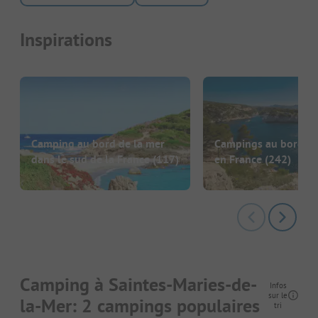
Inspirations
Camping au bord de la mer
Campings au bord de
dans le sud de la France
(117)
en France
(242)
Camping à Saintes-Maries-de-
Infos
sur le
la-Mer: 2 campings populaires
tri