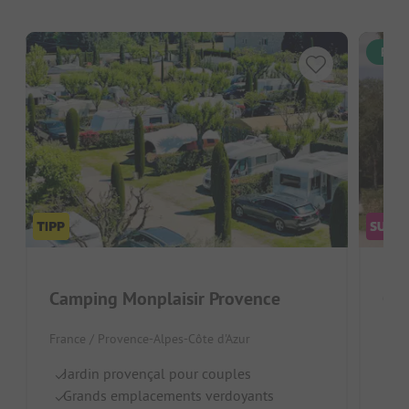
Rése
Camping Monplaisir Provence
France / Provence-Alpes-Côte d'Azur
Fran
Jardin provençal pour couples
E
Grands emplacements verdoyants
Pi