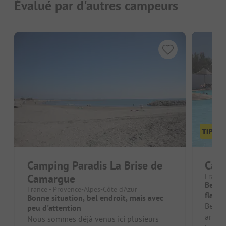
Évalué par d'autres campeurs
Camping Paradis La Brise de
Camp
Camargue
France
Bel en
France - Provence-Alpes-Côte d'Azur
flama
Bonne situation, bel endroit, mais avec
Bel e
peu d'attention
arrivé
Nous sommes déjà venus ici plusieurs