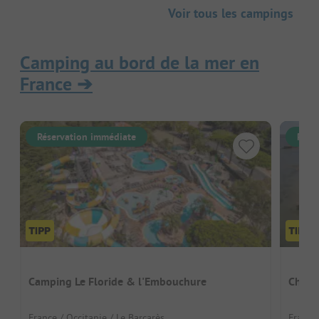
Voir tous les campings
Camping au bord de la mer en
France
➔
Réservation immédiate
Rése
Camping Le Floride & l'Embouchure
Chado
France / Occitanie / Le Barcarès
France