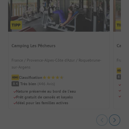
Camping Les Pêcheurs
Campin
France / Provence-Alpes-Côte d'Azur / Roquebrune-
France
sur-Argens
Cl
Tr
8.5
Classification
Très bien
(
446
Avis
)
8.4
Forê
Accr
Nature préservée au bord de l'eau
Idéa
Prêt gratuit de canoës et kayaks
Idéal pour les familles actives