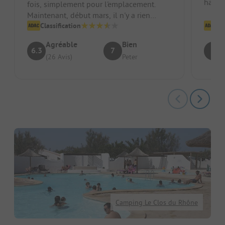
haute
fois, simplement pour l'emplacement.
petit 
Maintenant, début mars, il n'y a rien
d'autre d'ouvert. Et nous avons resse...
Classification
Cl
Agréable
Bien
6.3
7
6
(26 Avis)
Peter
Camping Le Clos du Rhône