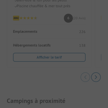
Bien-être & fun pour les petits
G
Piscine chauffée & mer tout près
6
(20 Avis)
Emplacements
226
Emp
Hébergements locatifs
138
Héb
Afficher le tarif
Campings à proximité