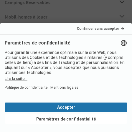
Campings Réservables
Mobil-homes à louer
À propos de PiNCAMP
Suivez-nous
PiNCAMP Camping App
à utiliser gratuitement