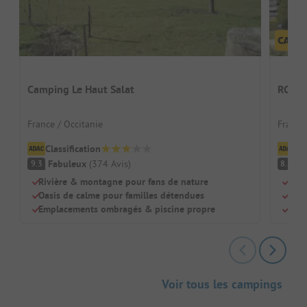
Camping Le Haut Salat
RCN B
France / Occitanie
France
Classification
Cl
Fabuleux
(
374
Avis
)
Tr
9.3
8.5
Rivière & montagne pour fans de nature
Idéa
Oasis de calme pour familles détendues
Pisc
Emplacements ombragés & piscine propre
Supe
Voir tous les campings