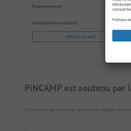
Emplacements
140
Hébergements locatifs
75
Afficher le tarif
PiNCAMP est soutenu par l
Cela permet de bénéficier de données fiables, de compa