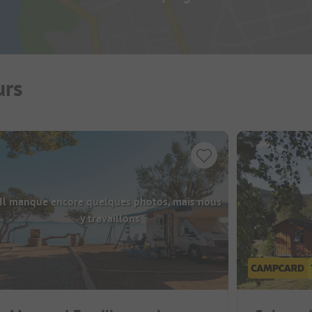
urs
Il manque encore quelques photos, mais nous
y travaillons