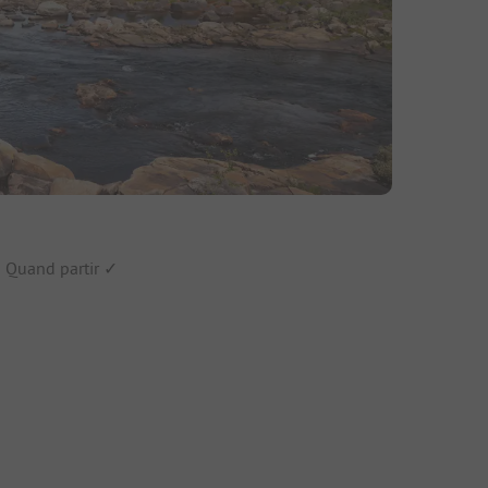
fs
✓ Quand partir ✓