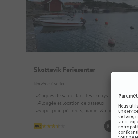
Skottevik Feriesenter
Norvège / Agder
Criques de sable dans les skerrys
Plongée et location de bateaux
Super pour pêcheurs, marins & chiens
Fabuleux
9.5
(4 Avis)