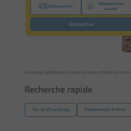
Hébergements
Emplacements
Activez le bouton de filtre emplacements
Activez le bo
locatifs
Rechercher
Camping détente pour familles avec enfants en Aust-
Recherche rapide
Voir les 20 campings
Emplacements & filtres