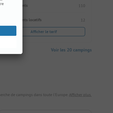
Emplacements
110
Hébergements locatifs
12
Afficher le tarif
Voir les 20 campings
echerche de campings dans toute l'Europe.
Afficher plus.