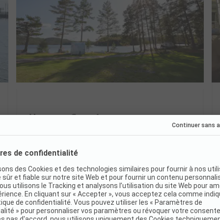
Hornnes Camping
Norvège / Agder
Presqu'île calme avec plage de sable
Idéal pour familles et baigneurs
Sanitaires propres et modernes
Très bien
8.4