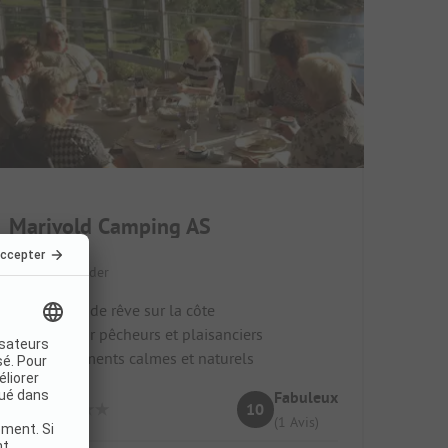
Marivold Camping AS
Norvège / Agder
Situation de rêve sur la côte
Idéal pour pêcheurs et plaisanciers
Emplacements calmes et naturels
Fabuleux
10
(1 Avis)