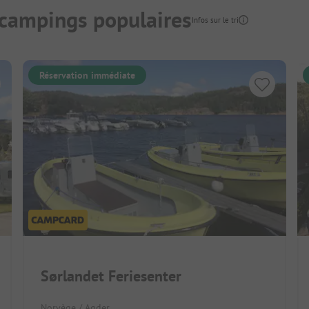
 campings populaires
Infos sur le tri
Réservation immédiate
Sørlandet Feriesenter
Norvège / Agder