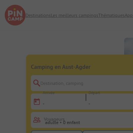
Destinations
Les meilleurs campings
Thématiques
App
Camping en Aust-Agder
Destination, camping
Arrivée
Départ
-
-
Voyageurs