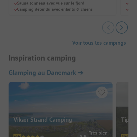
Sauna tonneau avec vue sur le fjord
Idéa
Camping détendu avec enfants & chiens
Sall
Voir tous les campings
Inspiration camping
Glamping au Danemark
➔
Vikær Strand Camping
Tippe
Très bien
8.9