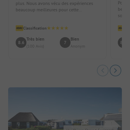
Positi
plus. Nous avons vécu des expériences
beauc
beaucoup meilleures pour cette
sont e
localisation.
haies.
Classification
Cl
Très bien
Bien
8.6
7
8.8
(100 Avis)
Anonym