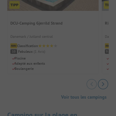
DCU-Camping Gjerrild Strand
Ribe 
Danemark / Jutland central
Danema
Classification
Cl
Fabuleux
(
1
Avis
)
F
10
9.4
Piscine
À pi
Adapté aux enfants
Aire
Boulangerie
Espa
Voir tous les campings
Camping sur la plage en