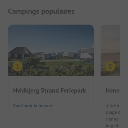
Campings populaires
Hvidbjerg Strand Feriepark
Henne S
Situé à que
Continuer la lecture
plage danoi
Henne Stran
ingrédients