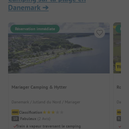
Danemark
➔
Réservation immédiate
Rése
Mariager Camping & Hytter
Ronæs
Danemark / Jutland du Nord / Mariager
Danema
Classification
Cl
Fabuleux
(
2
Avis
)
F
10
9.5
Train à vapeur traversant le camping
Dire