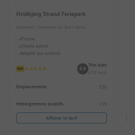
Hvidbjerg Strand Feriepark
Hen
Danemark / Danemark du Sud / Varde
Dane
Piscine
P
Chiens admis
Pi
Adapté aux enfants
Ai
Très bien
8.8
(118 Avis)
Emplacements
Emp
720
Hébergements locatifs
Héb
159
Afficher le tarif