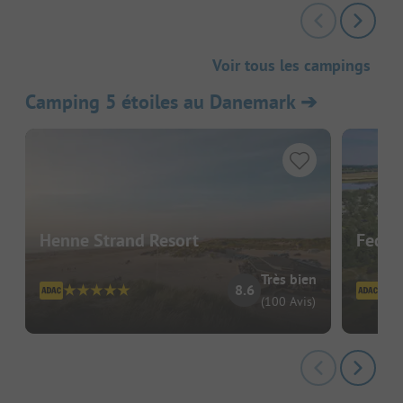
Voir tous les campings
Camping 5 étoiles au Danemark
➔
Henne Strand Resort
Fedde
Très bien
8.6
(100 Avis)