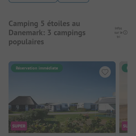
Camping 5 étoiles au
Infos
Danemark: 3 campings
sur le
tri
populaires
Réservation immédiate
Rése