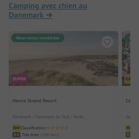
Camping avec chien au
Danemark
➔
Réservation immédiate
Rése
Henne Strand Resort
Camp 
Danemark / Danemark du Sud / Varde
Danema
Classification
Cl
Très bien
(
100
Avis
)
Tr
8.6
8.6