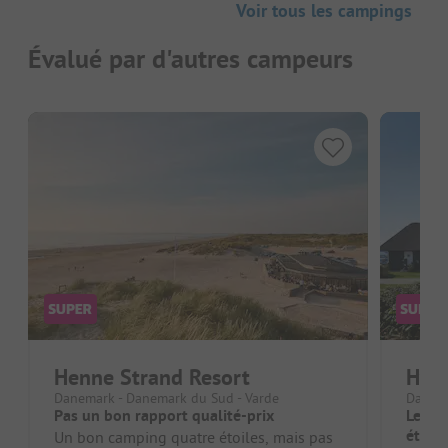
Voir tous les campings
Évalué par d'autres campeurs
Henne Strand Resort
Hvid
Danemark - Danemark du Sud - Varde
Danema
Pas un bon rapport qualité-prix
Le cam
étoile
Un bon camping quatre étoiles, mais pas