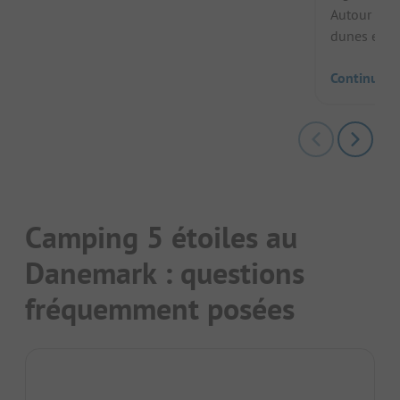
Autour du si
dunes envi.
Continuer l
Camping 5 étoiles au
Danemark : questions
fréquemment posées